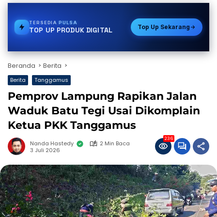
TERSEDIA
E-WALLET
Top Up Sekarang
TOP UP PRODUK DIGITAL
Beranda
Berita
Berita
Tanggamus
Pemprov Lampung Rapikan Jalan
Waduk Batu Tegi Usai Dikomplain
Ketua PKK Tanggamus
236
Nanda Hastedy
2 Min Baca
3 Juli 2026