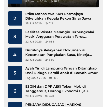
Gunakan Besi Banci
5 Agustus 2026
1195
Etika Mahasiswa KKN Darmajaya
2
Dikeluhkan Kepala Pekon Sinar Jawa
25 Juli 2026
713
Fasilitas Wisata Merangin Terbengkalai
3
Meski Anggaran Perawatan Terus
Mengalir
22 Juli 2026
683
Buruknya Pelayanan Dokumen di
4
Kecamatan Pangkalan Susu, Kinerja
Disdukcapil Langkat Disorot
22 Juli 2026
530
Ayah Tiri di Lampung Tengah Ditangkap
5
Usai Diduga Hamili Anak di Bawah Umur
1 Agustus 2026
490
ESGIN dan DPP AEKI Teken MoU di
6
Tanggamus, Dorong Ekonomi Hijau
Berbasis Kopi dan Perdagangan Karbon
23 Juli 2026
423
PENJARA DIDUGA JADI MARKAS