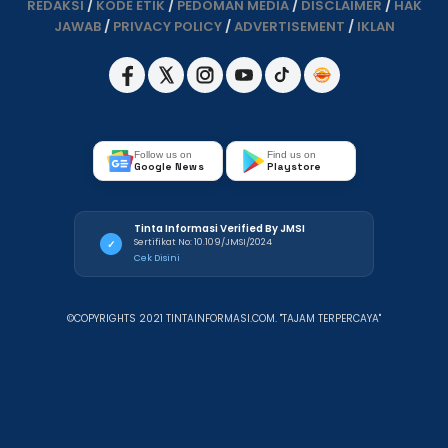
REDAKSI
/
KODE ETIK
/
PEDOMAN MEDIA
/
DISCLAIMER
/
HAK
JAWAB
/
PRIVACY POLICY
/
ADVERTISEMENT
/
IKLAN
Follow us on
Find us on
Google News
Playstore
Tinta Informasi Verified By JMSI
Sertifikat No: 10.109/JMSI/2024
✓
Cek Disini
©COPYRIGHTS 2021 TINTAINFORMASI.COM. "TAJAM TERPERCAYA"