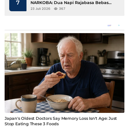
7
NARKOBA: Dua Napi Rajabasa Bebas
Gunakan HP, Muncul Dugaan
23 Juli 2026
367
Keterlibatan Oknum Petugas