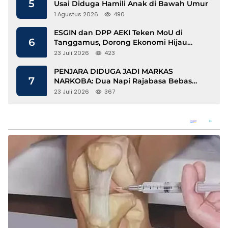
5
Usai Diduga Hamili Anak di Bawah Umur
1 Agustus 2026
490
ESGIN dan DPP AEKI Teken MoU di
6
Tanggamus, Dorong Ekonomi Hijau
Berbasis Kopi dan Perdagangan Karbon
23 Juli 2026
423
PENJARA DIDUGA JADI MARKAS
7
NARKOBA: Dua Napi Rajabasa Bebas
Gunakan HP, Muncul Dugaan
23 Juli 2026
367
Keterlibatan Oknum Petugas