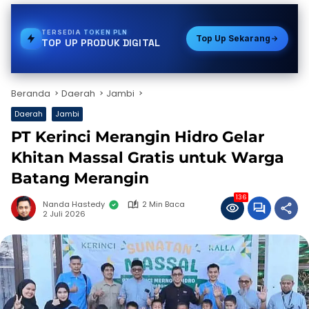
TERSEDIA
STREAMING
Top Up Sekarang
TOP UP PRODUK DIGITAL
Beranda
Daerah
Jambi
Daerah
Jambi
PT Kerinci Merangin Hidro Gelar
Khitan Massal Gratis untuk Warga
Batang Merangin
136
Nanda Hastedy
2 Min Baca
2 Juli 2026