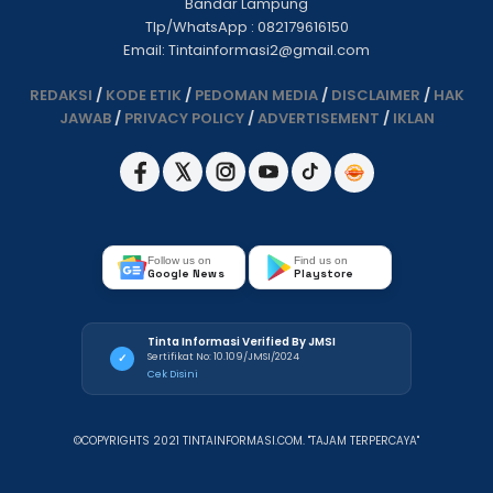
Bandar Lampung
Tlp/WhatsApp : 082179616150
Email: Tintainformasi2@gmail.com
REDAKSI
/
KODE ETIK
/
PEDOMAN MEDIA
/
DISCLAIMER
/
HAK
JAWAB
/
PRIVACY POLICY
/
ADVERTISEMENT
/
IKLAN
Follow us on
Find us on
Google News
Playstore
Tinta Informasi Verified By JMSI
Sertifikat No: 10.109/JMSI/2024
✓
Cek Disini
©COPYRIGHTS 2021 TINTAINFORMASI.COM. "TAJAM TERPERCAYA"