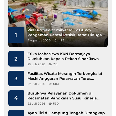
Viral Proyek 22 milyar Milik BBWS
1
Pengaman Pantai Pesisir Barat Diduga
Gunakan Besi Banci
5 Agustus 2026
1195
Etika Mahasiswa KKN Darmajaya
2
Dikeluhkan Kepala Pekon Sinar Jawa
25 Juli 2026
713
Fasilitas Wisata Merangin Terbengkalai
3
Meski Anggaran Perawatan Terus
Mengalir
22 Juli 2026
683
Buruknya Pelayanan Dokumen di
4
Kecamatan Pangkalan Susu, Kinerja
Disdukcapil Langkat Disorot
22 Juli 2026
530
Ayah Tiri di Lampung Tengah Ditangkap