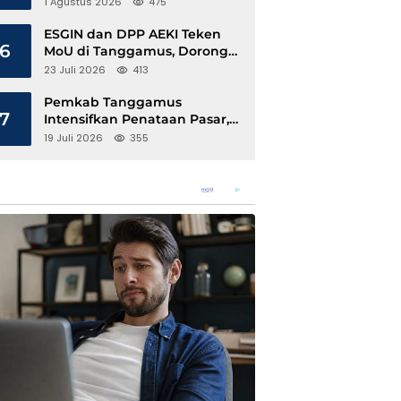
1 Agustus 2026
475
ESGIN dan DPP AEKI Teken
6
MoU di Tanggamus, Dorong
Ekonomi Hijau Berbasis Kopi
23 Juli 2026
413
dan Perdagangan Karbon
Pemkab Tanggamus
7
Intensifkan Penataan Pasar,
Pedagang Diajak Tempati
19 Juli 2026
355
Pasar Modern Talang Padang