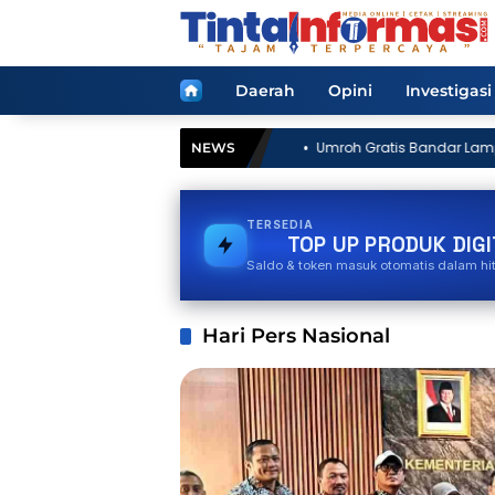
Langsung
ke
konten
Home
Daerah
Opini
Investigasi
81 RI di
Umroh Gratis Bandar Lampung, Kebobolan apa Uga
NEWS
Program Rakyat Dipakai ASN Plesiran Religi ke Tanah
TERSEDIA
BPJS
TOP UP PRODUK DIGI
Saldo & token masuk otomatis dalam hi
Hari Pers Nasional