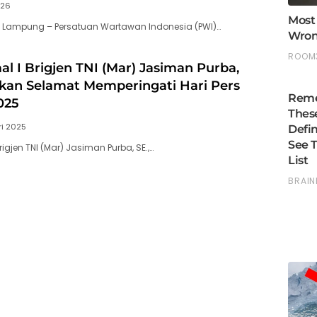
026
, Lampung – Persatuan Wartawan Indonesia (PWI)…
l I Brigjen TNI (Mar) Jasiman Purba,
an Selamat Memperingati Hari Pers
025
ri 2025
igjen TNI (Mar) Jasiman Purba, SE.,…