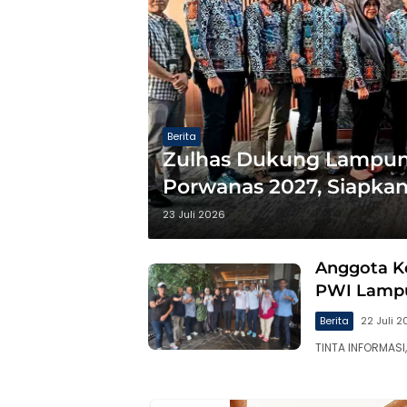
Berita
Zulhas Dukung Lampun
Porwanas 2027, Siapkan
Penanaman Pohon
23 Juli 2026
Anggota K
PWI Lampu
Berita
22 Juli 
TINTA INFORMASI