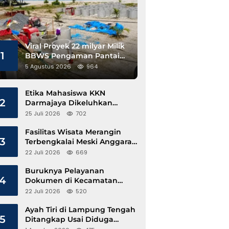
Viral Proyek 22 milyar Milik
1
BBWS Pengaman Pantai
Pesisir Barat Diduga
5 Agustus 2026
964
Gunakan Besi Banci
Etika Mahasiswa KKN
2
Darmajaya Dikeluhkan
Kepala Pekon Sinar Jawa
25 Juli 2026
702
Fasilitas Wisata Merangin
3
Terbengkalai Meski Anggaran
Perawatan Terus Mengalir
22 Juli 2026
669
Buruknya Pelayanan
4
Dokumen di Kecamatan
Pangkalan Susu, Kinerja
22 Juli 2026
520
Disdukcapil Langkat Disorot
Ayah Tiri di Lampung Tengah
5
Ditangkap Usai Diduga
Hamili Anak di Bawah Umur