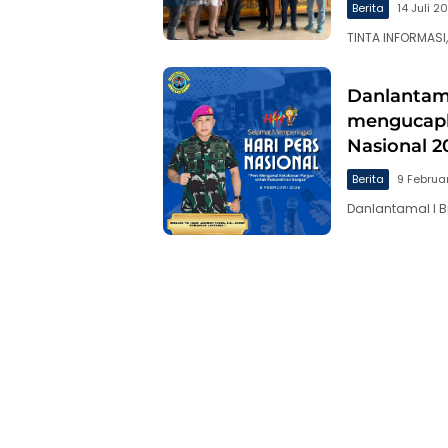
Berita
14 Juli 2
TINTA INFORMASI
Danlantama
mengucapk
Nasional 2
Berita
9 Februa
Danlantamal I Br