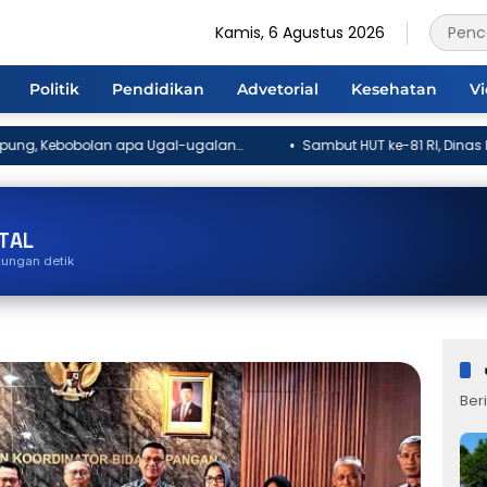
Kamis, 6 Agustus 2026
Politik
Pendidikan
Advetorial
Kesehatan
V
l-ugalan?
Sambut HUT ke-81 RI, Dinas PUPR Kota Sungai Penuh 
 Suci
Komitmen Bangun Infrastruktur Berkualitas
TAL
tungan detik
Beri