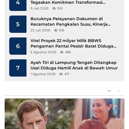
4
Tegaskan Komitmen Transformasi
Advokat Profesional di Era Digital
6 Juli 2026
551
Buruknya Pelayanan Dokumen di
5
Kecamatan Pangkalan Susu, Kinerja
Disdukcapil Langkat Disorot
22 Juli 2026
516
Viral Proyek 22 milyar Milik BBWS
6
Pengaman Pantai Pesisir Barat Diduga
Gunakan Besi Banci
5 Agustus 2026
485
Ayah Tiri di Lampung Tengah Ditangkap
7
Usai Diduga Hamili Anak di Bawah Umur
1 Agustus 2026
471