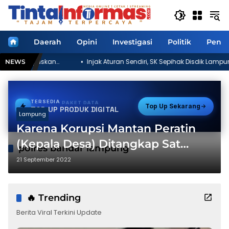
Langsung
ke
konten
Home
Daerah
Opini
Investigasi
Politik
Pendi
Injak Aturan Sendiri, SK Sepihak Disdik Lampung Tengah
NEWS
Kebijakan atau Kepentingan Politik?
TERSEDIA
PAKET DATA
Top Up Sekarang
TOP UP PRODUK DIGITAL
Lampung
Karena Korupsi Mantan Peratin
(Kepala Desa) Ditangkap Sat
polres bandar lampung
Reskrim Polres Lampung Barat
21 September 2022
🔥 Trending
Berita Viral Terkini Update