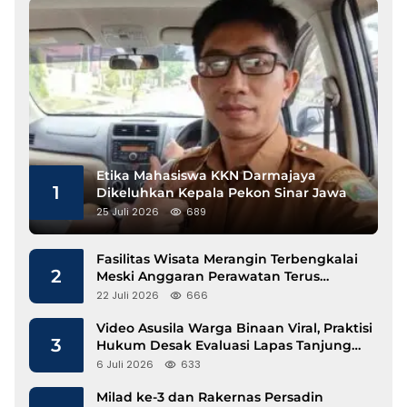
Etika Mahasiswa KKN Darmajaya
1
Dikeluhkan Kepala Pekon Sinar Jawa
25 Juli 2026
689
Fasilitas Wisata Merangin Terbengkalai
2
Meski Anggaran Perawatan Terus
Mengalir
22 Juli 2026
666
Video Asusila Warga Binaan Viral, Praktisi
3
Hukum Desak Evaluasi Lapas Tanjung
Raja
6 Juli 2026
633
Milad ke-3 dan Rakernas Persadin