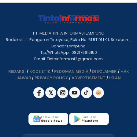
PT. MEDIA TINTA INFORMASI LAMPUNG
Redaksi : Jl. Pangeran Tirtayasa, Ruko No. 51 RT 01 LK I, Sukabumi,
Bandar Lampung
Tlp/WhatsApp : 082179616150
Email: Tintainformasi2@gmail.com
REDAKSI
/
KODE ETIK
/
PEDOMAN MEDIA
/
DISCLAIMER
/
HAK
JAWAB
/
PRIVACY POLICY
/
ADVERTISEMENT
/
IKLAN
Follow us on
Find us on
Google News
Playstore