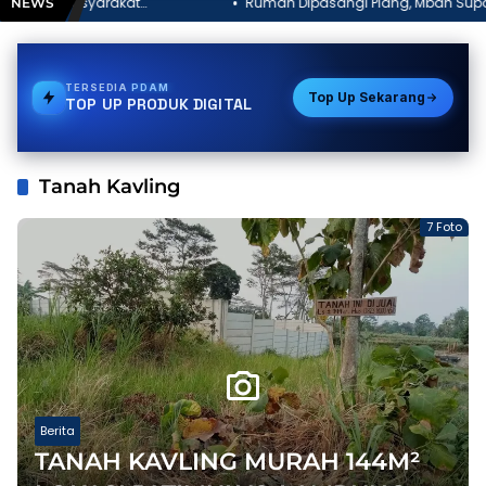
at
Rumah Dipasangi Plang, Mbah Suparsono Mengaku Ter
NEWS
“Saya Anggap Mereka Saudara Kandung”
TERSEDIA
PAKET DATA
Top Up Sekarang
TOP UP PRODUK DIGITAL
Tanah Kavling
7 Foto
Berita
TANAH KAVLING MURAH 144M²