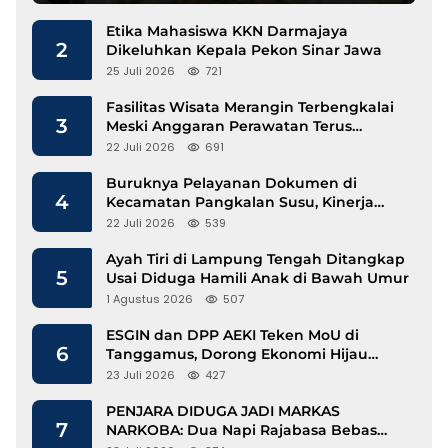
Etika Mahasiswa KKN Darmajaya
2
Dikeluhkan Kepala Pekon Sinar Jawa
25 Juli 2026
721
Fasilitas Wisata Merangin Terbengkalai
3
Meski Anggaran Perawatan Terus
Mengalir
22 Juli 2026
691
Buruknya Pelayanan Dokumen di
4
Kecamatan Pangkalan Susu, Kinerja
Disdukcapil Langkat Disorot
22 Juli 2026
539
Ayah Tiri di Lampung Tengah Ditangkap
5
Usai Diduga Hamili Anak di Bawah Umur
1 Agustus 2026
507
ESGIN dan DPP AEKI Teken MoU di
6
Tanggamus, Dorong Ekonomi Hijau
Berbasis Kopi dan Perdagangan Karbon
23 Juli 2026
427
PENJARA DIDUGA JADI MARKAS
7
NARKOBA: Dua Napi Rajabasa Bebas