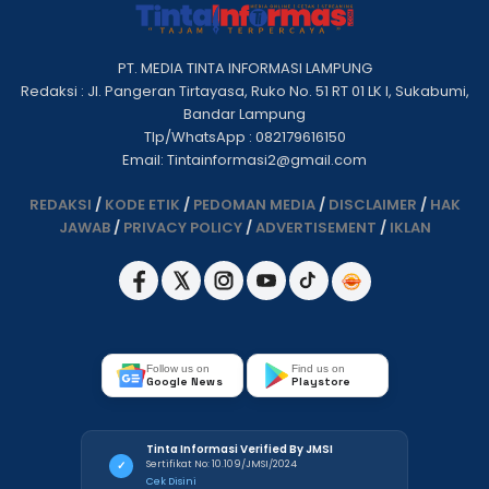
PT. MEDIA TINTA INFORMASI LAMPUNG
Redaksi : Jl. Pangeran Tirtayasa, Ruko No. 51 RT 01 LK I, Sukabumi,
Bandar Lampung
Tlp/WhatsApp : 082179616150
Email: Tintainformasi2@gmail.com
REDAKSI
/
KODE ETIK
/
PEDOMAN MEDIA
/
DISCLAIMER
/
HAK
JAWAB
/
PRIVACY POLICY
/
ADVERTISEMENT
/
IKLAN
Follow us on
Find us on
Google News
Playstore
Tinta Informasi Verified By JMSI
Sertifikat No: 10.109/JMSI/2024
✓
Cek Disini