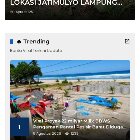
LOKASI JATIMULYO LAMPUNG
SELATAN
20 April 2025
🔥 Trending
Berita Viral Terkini Update
Viral Proyek 22 milyar Milik BBWS
1
Pengaman Pantai Pesisir Barat Diduga
Gunakan Besi Banci
5 Agustus 2026
1238