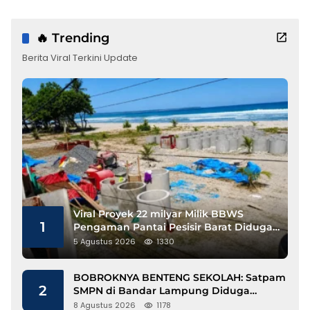
🔥 Trending
Berita Viral Terkini Update
Viral Proyek 22 milyar Milik BBWS
1
Pengaman Pantai Pesisir Barat Diduga
Gunakan Besi Banci
5 Agustus 2026
1330
BOBROKNYA BENTENG SEKOLAH: Satpam
2
SMPN di Bandar Lampung Diduga
Lecehkan Siswi
8 Agustus 2026
1178