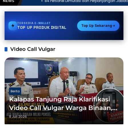
84 Personel Dimutasi dan Perpanjangan Jabatan, Wakapolres
NEWS
Tanggamus Tekankan Integritas
TERSEDIA
BPJS
Top Up Sekarang
TOP UP PRODUK DIGITAL
VIdeo Call Vulgar
Berita
Kalapas Tanjung Raja Klarifikasi
Video Call Vulgar Warga Binaan,
HP Disita dan Hak Integrasi
8 Juli 2026
Dicabut