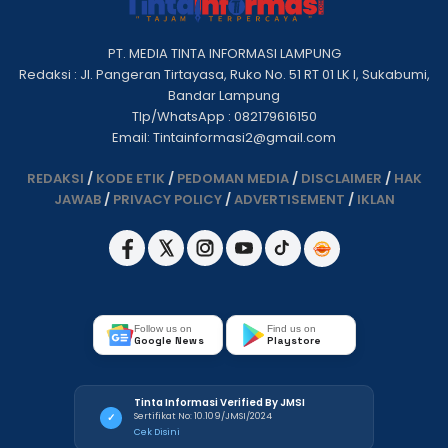
PT. MEDIA TINTA INFORMASI LAMPUNG
Redaksi : Jl. Pangeran Tirtayasa, Ruko No. 51 RT 01 LK I, Sukabumi,
Bandar Lampung
Tlp/WhatsApp : 082179616150
Email: Tintainformasi2@gmail.com
REDAKSI
/
KODE ETIK
/
PEDOMAN MEDIA
/
DISCLAIMER
/
HAK
JAWAB
/
PRIVACY POLICY
/
ADVERTISEMENT
/
IKLAN
Follow us on
Find us on
Google News
Playstore
Tinta Informasi Verified By JMSI
Sertifikat No: 10.109/JMSI/2024
✓
Cek Disini