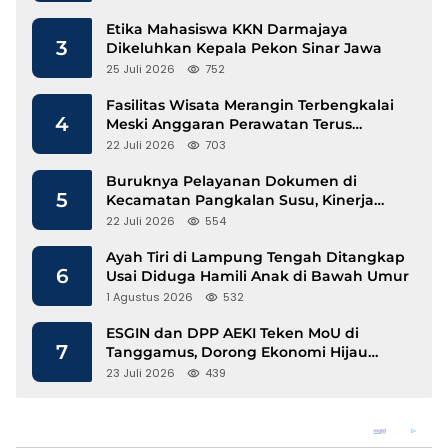
Etika Mahasiswa KKN Darmajaya
3
Dikeluhkan Kepala Pekon Sinar Jawa
25 Juli 2026
752
Fasilitas Wisata Merangin Terbengkalai
4
Meski Anggaran Perawatan Terus
Mengalir
22 Juli 2026
703
Buruknya Pelayanan Dokumen di
5
Kecamatan Pangkalan Susu, Kinerja
Disdukcapil Langkat Disorot
22 Juli 2026
554
Ayah Tiri di Lampung Tengah Ditangkap
6
Usai Diduga Hamili Anak di Bawah Umur
1 Agustus 2026
532
ESGIN dan DPP AEKI Teken MoU di
7
Tanggamus, Dorong Ekonomi Hijau
Berbasis Kopi dan Perdagangan Karbon
23 Juli 2026
439