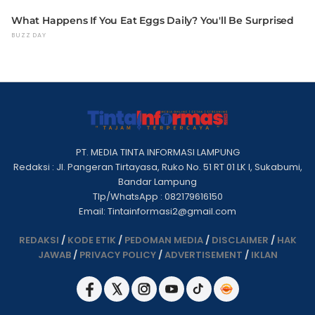
PT. MEDIA TINTA INFORMASI LAMPUNG
Redaksi : Jl. Pangeran Tirtayasa, Ruko No. 51 RT 01 LK I, Sukabumi,
Bandar Lampung
Tlp/WhatsApp : 082179616150
Email: Tintainformasi2@gmail.com
REDAKSI
/
KODE ETIK
/
PEDOMAN MEDIA
/
DISCLAIMER
/
HAK
JAWAB
/
PRIVACY POLICY
/
ADVERTISEMENT
/
IKLAN