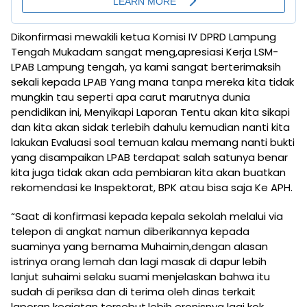
Dikonfirmasi mewakili ketua Komisi IV DPRD Lampung
Tengah Mukadam sangat meng,apresiasi Kerja LSM-
LPAB Lampung tengah, ya kami sangat berterimaksih
sekali kepada LPAB Yang mana tanpa mereka kita tidak
mungkin tau seperti apa carut marutnya dunia
pendidikan ini, Menyikapi Laporan Tentu akan kita sikapi
dan kita akan sidak terlebih dahulu kemudian nanti kita
lakukan Evaluasi soal temuan kalau memang nanti bukti
yang disampaikan LPAB terdapat salah satunya benar
kita juga tidak akan ada pembiaran kita akan buatkan
rekomendasi ke Inspektorat, BPK atau bisa saja Ke APH.
“Saat di konfirmasi kepada kepala sekolah melalui via
telepon di angkat namun diberikannya kepada
suaminya yang bernama Muhaimin,dengan alasan
istrinya orang lemah dan lagi masak di dapur lebih
lanjut suhaimi selaku suami menjelaskan bahwa itu
sudah di periksa dan di terima oleh dinas terkait
laporan kegiatan tersebut.lebih eronisnya lagi kok