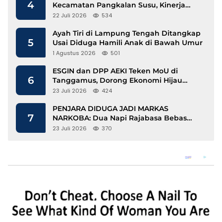
4
Kecamatan Pangkalan Susu, Kinerja
Disdukcapil Langkat Disorot
22 Juli 2026
534
Ayah Tiri di Lampung Tengah Ditangkap
5
Usai Diduga Hamili Anak di Bawah Umur
1 Agustus 2026
501
ESGIN dan DPP AEKI Teken MoU di
6
Tanggamus, Dorong Ekonomi Hijau
Berbasis Kopi dan Perdagangan Karbon
23 Juli 2026
424
PENJARA DIDUGA JADI MARKAS
7
NARKOBA: Dua Napi Rajabasa Bebas
Gunakan HP, Muncul Dugaan
23 Juli 2026
370
Keterlibatan Oknum Petugas