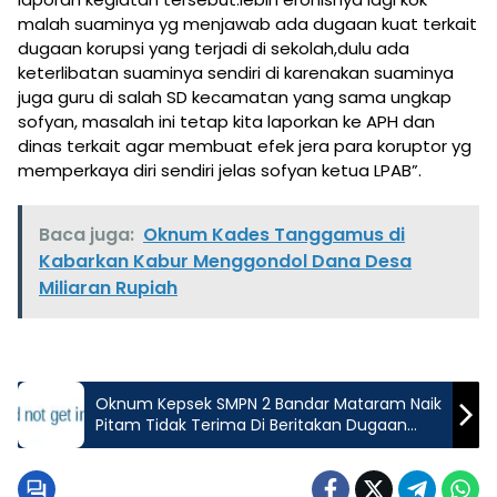
malah suaminya yg menjawab ada dugaan kuat terkait
dugaan korupsi yang terjadi di sekolah,dulu ada
keterlibatan suaminya sendiri di karenakan suaminya
juga guru di salah SD kecamatan yang sama ungkap
sofyan, masalah ini tetap kita laporkan ke APH dan
dinas terkait agar membuat efek jera para koruptor yg
memperkaya diri sendiri jelas sofyan ketua LPAB”.
Baca juga:
Oknum Kades Tanggamus di
Kabarkan Kabur Menggondol Dana Desa
Miliaran Rupiah
Oknum Kepsek SMPN 2 Bandar Mataram Naik
Pitam Tidak Terima Di Beritakan Dugaan
Korupsi EkstraKurikuler fiktif