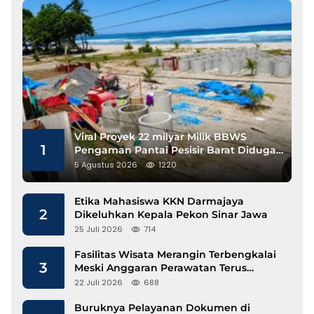
Viral Proyek 22 milyar Milik BBWS
1
Pengaman Pantai Pesisir Barat Diduga
Gunakan Besi Banci
5 Agustus 2026
1220
Etika Mahasiswa KKN Darmajaya
2
Dikeluhkan Kepala Pekon Sinar Jawa
25 Juli 2026
714
Fasilitas Wisata Merangin Terbengkalai
3
Meski Anggaran Perawatan Terus
Mengalir
22 Juli 2026
688
Buruknya Pelayanan Dokumen di