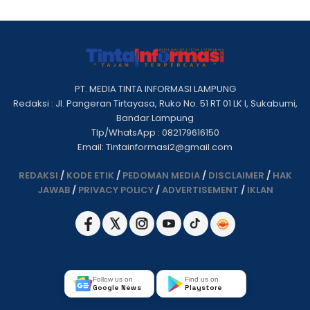
PT. MEDIA TINTA INFORMASI LAMPUNG
Redaksi : Jl. Pangeran Tirtayasa, Ruko No. 51 RT 01 LK I, Sukabumi,
Bandar Lampung
Tlp/WhatsApp : 082179616150
Email: Tintainformasi2@gmail.com
REDAKSI
/
KODE ETIK
/
PEDOMAN MEDIA
/
DISCLAIMER
/
HAK
JAWAB
/
PRIVACY POLICY
/
ADVERTISEMENT
/
IKLAN
Follow us on
Find us on
Google News
Playstore