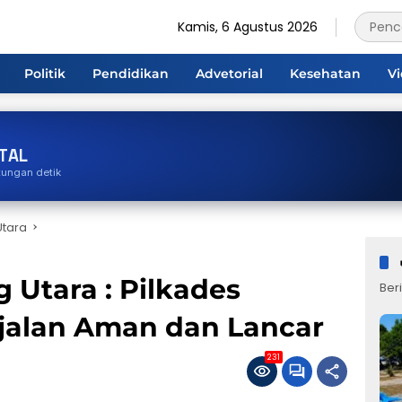
Kamis, 6 Agustus 2026
Politik
Pendidikan
Advetorial
Kesehatan
V
TAL
tungan detik
tara
Utara : Pilkades
Beri
rjalan Aman dan Lancar
231