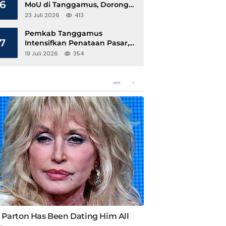
6
MoU di Tanggamus, Dorong
Ekonomi Hijau Berbasis Kopi
23 Juli 2026
413
dan Perdagangan Karbon
Pemkab Tanggamus
7
Intensifkan Penataan Pasar,
Pedagang Diajak Tempati
19 Juli 2026
354
Pasar Modern Talang Padang