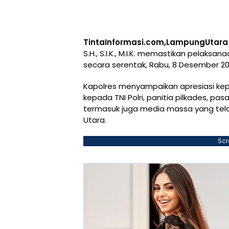
TintaInformasi.com,LampungUtara
S.H., S.I.K., M.I.K. memastikan pelaksa
secara serentak, Rabu, 8 Desember 20
Kapolres menyampaikan apresiasi kep
kepada TNI Polri, panitia pilkades, pa
termasuk juga media massa yang telah
Utara.
Scr