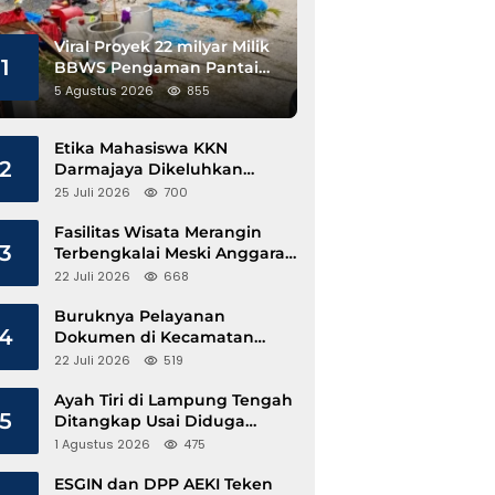
Viral Proyek 22 milyar Milik
1
BBWS Pengaman Pantai
Pesisir Barat Diduga
5 Agustus 2026
855
Gunakan Besi Banci
Etika Mahasiswa KKN
2
Darmajaya Dikeluhkan
Kepala Pekon Sinar Jawa
25 Juli 2026
700
Fasilitas Wisata Merangin
3
Terbengkalai Meski Anggaran
Perawatan Terus Mengalir
22 Juli 2026
668
Buruknya Pelayanan
4
Dokumen di Kecamatan
Pangkalan Susu, Kinerja
22 Juli 2026
519
Disdukcapil Langkat Disorot
Ayah Tiri di Lampung Tengah
5
Ditangkap Usai Diduga
Hamili Anak di Bawah Umur
1 Agustus 2026
475
ESGIN dan DPP AEKI Teken