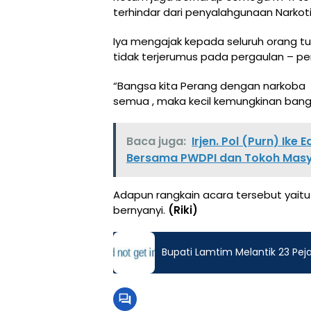
terhindar dari penyalahgunaan Narkoti
Iya mengajak kepada seluruh orang t
tidak terjerumus pada pergaulan – per
“Bangsa kita Perang dengan narkoba da
semua , maka kecil kemungkinan bangs
Baca juga:
Irjen. Pol (Purn) Ik
Bersama PWDPI dan Tokoh Masy
Adapun rangkain acara tersebut yaitu
bernyanyi.
(Riki)
Bupati Lamtim Melantik 23 Pe