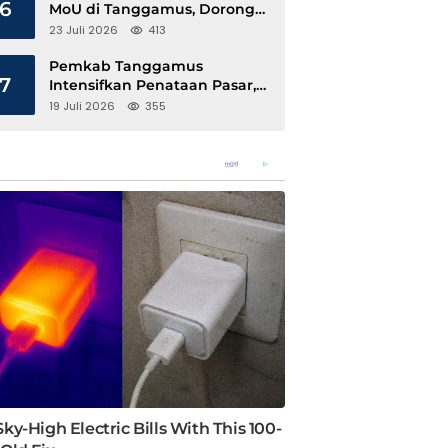
6
MoU di Tanggamus, Dorong
Ekonomi Hijau Berbasis Kopi
23 Juli 2026
413
dan Perdagangan Karbon
Pemkab Tanggamus
7
Intensifkan Penataan Pasar,
Pedagang Diajak Tempati
19 Juli 2026
355
Pasar Modern Talang Padang