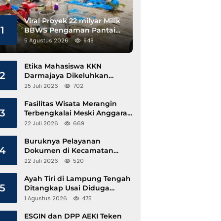
Viral Proyek 22 milyar Milik
1
BBWS Pengaman Pantai
Pesisir Barat Diduga
5 Agustus 2026
948
Gunakan Besi Banci
Etika Mahasiswa KKN
2
Darmajaya Dikeluhkan
Kepala Pekon Sinar Jawa
25 Juli 2026
702
Fasilitas Wisata Merangin
3
Terbengkalai Meski Anggaran
Perawatan Terus Mengalir
22 Juli 2026
669
Buruknya Pelayanan
4
Dokumen di Kecamatan
Pangkalan Susu, Kinerja
22 Juli 2026
520
Disdukcapil Langkat Disorot
Ayah Tiri di Lampung Tengah
5
Ditangkap Usai Diduga
Hamili Anak di Bawah Umur
1 Agustus 2026
475
ESGIN dan DPP AEKI Teken