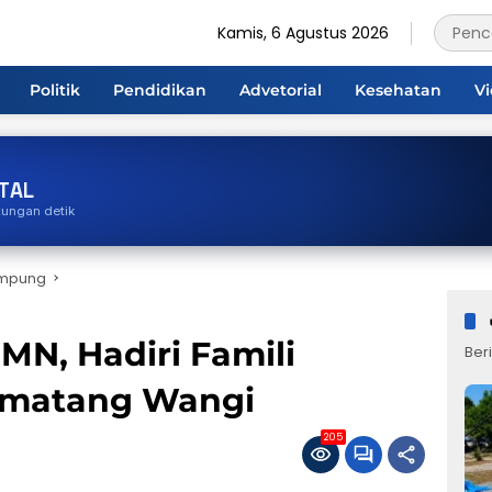
Kamis, 6 Agustus 2026
Politik
Pendidikan
Advetorial
Kesehatan
V
TAL
tungan detik
ampung
N, Hadiri Famili
Beri
ematang Wangi
205