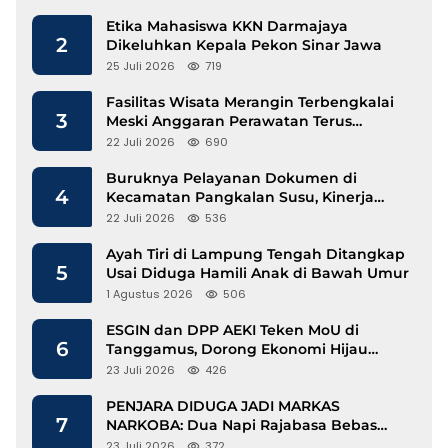
Etika Mahasiswa KKN Darmajaya
2
Dikeluhkan Kepala Pekon Sinar Jawa
25 Juli 2026
719
Fasilitas Wisata Merangin Terbengkalai
3
Meski Anggaran Perawatan Terus
Mengalir
22 Juli 2026
690
Buruknya Pelayanan Dokumen di
4
Kecamatan Pangkalan Susu, Kinerja
Disdukcapil Langkat Disorot
22 Juli 2026
536
Ayah Tiri di Lampung Tengah Ditangkap
5
Usai Diduga Hamili Anak di Bawah Umur
1 Agustus 2026
506
ESGIN dan DPP AEKI Teken MoU di
6
Tanggamus, Dorong Ekonomi Hijau
Berbasis Kopi dan Perdagangan Karbon
23 Juli 2026
426
PENJARA DIDUGA JADI MARKAS
7
NARKOBA: Dua Napi Rajabasa Bebas
Gunakan HP, Muncul Dugaan
23 Juli 2026
372