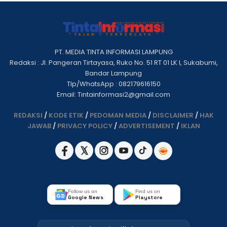
PT. MEDIA TINTA INFORMASI LAMPUNG
Redaksi : Jl. Pangeran Tirtayasa, Ruko No. 51 RT 01 LK I, Sukabumi,
Bandar Lampung
Tlp/WhatsApp : 082179616150
Email: Tintainformasi2@gmail.com
REDAKSI
/
KODE ETIK
/
PEDOMAN MEDIA
/
DISCLAIMER
/
HAK
JAWAB
/
PRIVACY POLICY
/
ADVERTISEMENT
/
IKLAN
Follow us on
Find us on
Google News
Playstore