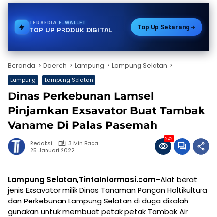
TERSEDIA
TOKEN PLN
Top Up Sekarang
TOP UP PRODUK DIGITAL
Beranda
Daerah
Lampung
Lampung Selatan
Lampung
Lampung Selatan
Dinas Perkebunan Lamsel
Pinjamkan Exsavator Buat Tambak
Vaname Di Palas Pasemah
242
Redaksi
3 Min Baca
25 Januari 2022
Lampung Selatan,TintaInformasi.com–
Alat berat
jenis Exsavator milik Dinas Tanaman Pangan Holtikultura
dan Perkebunan Lampung Selatan di duga disalah
gunakan untuk membuat petak petak Tambak Air