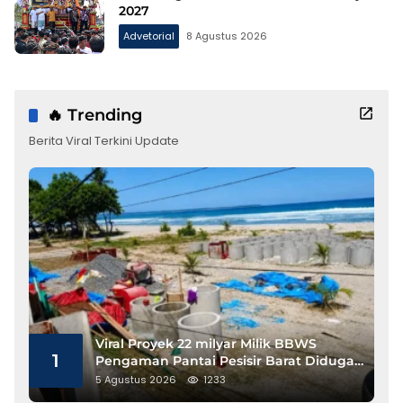
2027
Advetorial
8 Agustus 2026
🔥 Trending
Berita Viral Terkini Update
Viral Proyek 22 milyar Milik BBWS
1
Pengaman Pantai Pesisir Barat Diduga
Gunakan Besi Banci
5 Agustus 2026
1233