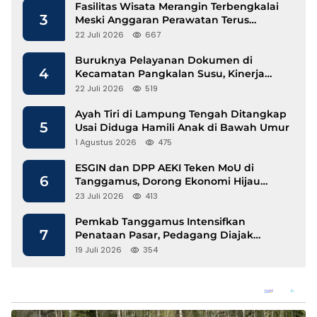
Fasilitas Wisata Merangin Terbengkalai
3
Meski Anggaran Perawatan Terus
Mengalir
22 Juli 2026
667
Buruknya Pelayanan Dokumen di
4
Kecamatan Pangkalan Susu, Kinerja
Disdukcapil Langkat Disorot
22 Juli 2026
519
Ayah Tiri di Lampung Tengah Ditangkap
5
Usai Diduga Hamili Anak di Bawah Umur
1 Agustus 2026
475
ESGIN dan DPP AEKI Teken MoU di
6
Tanggamus, Dorong Ekonomi Hijau
Berbasis Kopi dan Perdagangan Karbon
23 Juli 2026
413
Pemkab Tanggamus Intensifkan
7
Penataan Pasar, Pedagang Diajak
Tempati Pasar Modern Talang Padang
19 Juli 2026
354