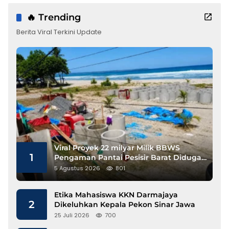
🔥 Trending
Berita Viral Terkini Update
Viral Proyek 22 milyar Milik BBWS
1
Pengaman Pantai Pesisir Barat Diduga
Gunakan Besi Banci
5 Agustus 2026
801
Etika Mahasiswa KKN Darmajaya
2
Dikeluhkan Kepala Pekon Sinar Jawa
25 Juli 2026
700