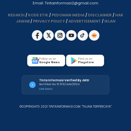
Email: Tintainformasi2@gmail.com
REDAKSI
/
KODE ETIK
/
PEDOMAN MEDIA
/
DISCLAIMER
/
HAK
JAWAB
/
PRIVACY POLICY
/
ADVERTISEMENT
/
IKLAN
Follow us on
Find us on
Google News
Playstore
Tinta Informasi Verified By JMSI
Sertifikat No: 10.109/JMSI/2024
✓
Cek Disini
©COPYRIGHTS 2021 TINTAINFORMASI.COM. "TAJAM TERPERCAYA"