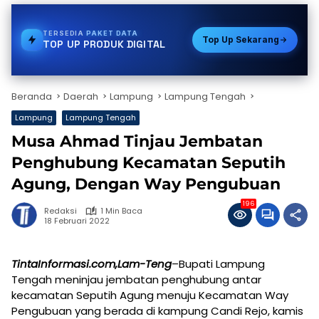
TERSEDIA
VOUCHER GAME
Top Up Sekarang
TOP UP PRODUK DIGITAL
Beranda
Daerah
Lampung
Lampung Tengah
Lampung
Lampung Tengah
Musa Ahmad Tinjau Jembatan
Penghubung Kecamatan Seputih
Agung, Dengan Way Pengubuan
196
Redaksi
1 Min Baca
18 Februari 2022
TintaInformasi.com,Lam-Teng
–Bupati Lampung
Tengah meninjau jembatan penghubung antar
kecamatan Seputih Agung menuju Kecamatan Way
Pengubuan yang berada di kampung Candi Rejo, kamis