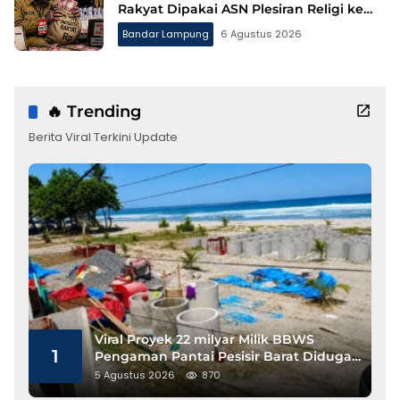
Rakyat Dipakai ASN Plesiran Religi ke
Tanah Suci
Bandar Lampung
6 Agustus 2026
🔥 Trending
Berita Viral Terkini Update
Viral Proyek 22 milyar Milik BBWS
1
Pengaman Pantai Pesisir Barat Diduga
Gunakan Besi Banci
5 Agustus 2026
870