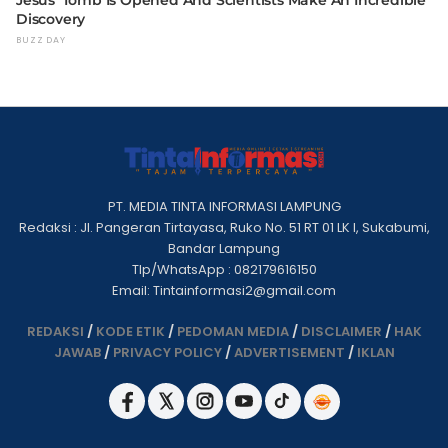
PT. MEDIA TINTA INFORMASI LAMPUNG
Redaksi : Jl. Pangeran Tirtayasa, Ruko No. 51 RT 01 LK I, Sukabumi,
Bandar Lampung
Tlp/WhatsApp : 082179616150
Email: Tintainformasi2@gmail.com
REDAKSI
/
KODE ETIK
/
PEDOMAN MEDIA
/
DISCLAIMER
/
HAK
JAWAB
/
PRIVACY POLICY
/
ADVERTISEMENT
/
IKLAN