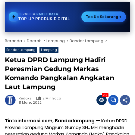
TERSEDIA
GAS
Top Up Sekarang
TOP UP PRODUK DIGITAL
Beranda
Daerah
Lampung
Bandar Lampung
Bandar Lampung
Lampung
Ketua DPRD Lampung Hadiri
Peresmian Gedung Markas
Komando Pangkalan Angkatan
Laut Lampung
252
Redaksi
2 Min Baca
11 Maret 2022
Tintainformasi.com, Bandarlampung —
Ketua DPRD
Provinsi Lampung Mingrum Gumay SH., MH menghadiri
peresmian gedung Markas Komando (Mako) Pangkalan