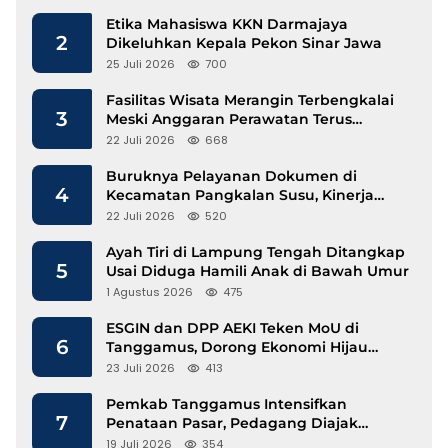
Etika Mahasiswa KKN Darmajaya
2
Dikeluhkan Kepala Pekon Sinar Jawa
25 Juli 2026
700
Fasilitas Wisata Merangin Terbengkalai
3
Meski Anggaran Perawatan Terus
Mengalir
22 Juli 2026
668
Buruknya Pelayanan Dokumen di
4
Kecamatan Pangkalan Susu, Kinerja
Disdukcapil Langkat Disorot
22 Juli 2026
520
Ayah Tiri di Lampung Tengah Ditangkap
5
Usai Diduga Hamili Anak di Bawah Umur
1 Agustus 2026
475
ESGIN dan DPP AEKI Teken MoU di
6
Tanggamus, Dorong Ekonomi Hijau
Berbasis Kopi dan Perdagangan Karbon
23 Juli 2026
413
Pemkab Tanggamus Intensifkan
7
Penataan Pasar, Pedagang Diajak
Tempati Pasar Modern Talang Padang
19 Juli 2026
354