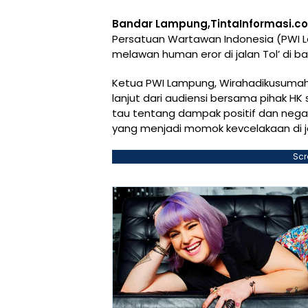
Bandar Lampung,TintaInformasi.c
Persatuan Wartawan Indonesia (PWI Lam
melawan human eror di jalan Tol’ di b
Ketua PWI Lampung, Wirahadikusumah 
lanjut dari audiensi bersama pihak HK
tau tentang dampak positif dan negati
yang menjadi momok kevcelakaan di ja
Scr