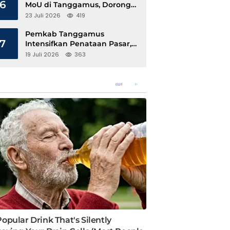
6
MoU di Tanggamus, Dorong
Ekonomi Hijau Berbasis Kopi
23 Juli 2026
419
dan Perdagangan Karbon
Pemkab Tanggamus
7
Intensifkan Penataan Pasar,
Pedagang Diajak Tempati
19 Juli 2026
363
Pasar Modern Talang Padang