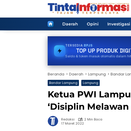
Langsung
ke
konten
Home
Daerah
Opini
Investigasi
TERSEDIA
VOUCHER GAME
TOP UP PRODUK DIGI
Saldo & token masuk otomatis dalam hi
Beranda
Daerah
Lampung
Bandar L
Bandar Lampung
Lampung
Ketua PWI Lampu
‘Disiplin Melawan
Redaksi
2 Min Baca
17 Maret 2022