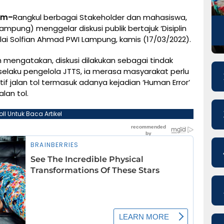
om–
Rangkul berbagai Stakeholder dan mahasiswa,
pung) menggelar diskusi publik bertajuk ‘Disiplin
alai Solfian Ahmad PWI Lampung, kamis (17/03/2022).
mengatakan, diskusi dilakukan sebagai tindak
 selaku pengelola JTTS, ia merasa masyarakat perlu
f jalan tol termasuk adanya kejadian ‘Human Error’
lan tol.
oll Untuk Baca Artikel