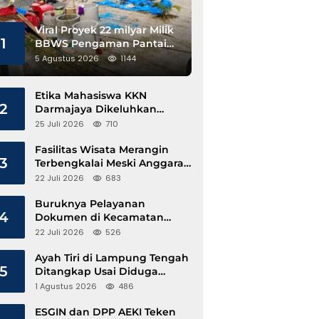
Viral Proyek 22 milyar Milik
1
BBWS Pengaman Pantai
Pesisir Barat Diduga
5 Agustus 2026
1144
Gunakan Besi Banci
Etika Mahasiswa KKN
2
Darmajaya Dikeluhkan
Kepala Pekon Sinar Jawa
25 Juli 2026
710
Fasilitas Wisata Merangin
3
Terbengkalai Meski Anggaran
Perawatan Terus Mengalir
22 Juli 2026
683
Buruknya Pelayanan
4
Dokumen di Kecamatan
Pangkalan Susu, Kinerja
22 Juli 2026
526
Disdukcapil Langkat Disorot
Ayah Tiri di Lampung Tengah
5
Ditangkap Usai Diduga
Hamili Anak di Bawah Umur
1 Agustus 2026
486
ESGIN dan DPP AEKI Teken