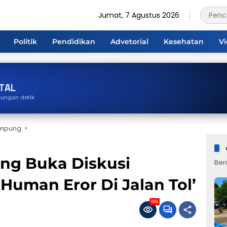
Jumat, 7 Agustus 2026
Politik
Pendidikan
Advetorial
Kesehatan
V
TAL
tungan detik
ampung
ng Buka Diskusi
Beri
 Human Eror Di Jalan Tol’
186