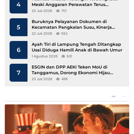
4
Meski Anggaran Perawatan Terus
Mengalir
22 Juli 2026
701
Buruknya Pelayanan Dokumen di
5
Kecamatan Pangkalan Susu, Kinerja
Disdukcapil Langkat Disorot
22 Juli 2026
552
Ayah Tiri di Lampung Tengah Ditangkap
6
Usai Diduga Hamili Anak di Bawah Umur
1 Agustus 2026
531
ESGIN dan DPP AEKI Teken MoU di
7
Tanggamus, Dorong Ekonomi Hijau
Berbasis Kopi dan Perdagangan Karbon
23 Juli 2026
438