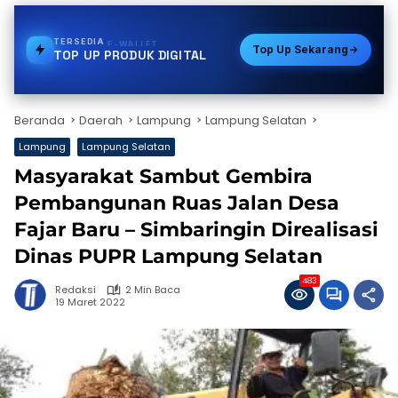
TERSEDIA
PAKET DATA
Top Up Sekarang
TOP UP PRODUK DIGITAL
Beranda
Daerah
Lampung
Lampung Selatan
Lampung
Lampung Selatan
Masyarakat Sambut Gembira
Pembangunan Ruas Jalan Desa
Fajar Baru – Simbaringin Direalisasi
Dinas PUPR Lampung Selatan
483
Redaksi
2 Min Baca
19 Maret 2022