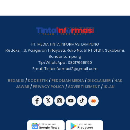
PT. MEDIA TINTA INFORMASI LAMPUNG
Redaksi : Jl. Pangeran Tirtayasa, Ruko No. 51 RT 01 LK I, Sukabumi,
Bandar Lampung
Tlp/WhatsApp : 082179616150
Email: Tintainformasi2@gmail.com
REDAKSI
/
KODE ETIK
/
PEDOMAN MEDIA
/
DISCLAIMER
/
HAK
JAWAB
/
PRIVACY POLICY
/
ADVERTISEMENT
/
IKLAN
Follow us on
Find us on
Google News
Playstore