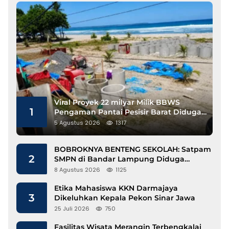
Viral Proyek 22 milyar Milik BBWS
1
Pengaman Pantai Pesisir Barat Diduga
Gunakan Besi Banci
5 Agustus 2026
1317
BOBROKNYA BENTENG SEKOLAH: Satpam
2
SMPN di Bandar Lampung Diduga
Lecehkan Siswi
8 Agustus 2026
1125
Etika Mahasiswa KKN Darmajaya
3
Dikeluhkan Kepala Pekon Sinar Jawa
25 Juli 2026
750
Fasilitas Wisata Merangin Terbengkalai