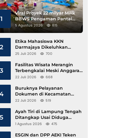
Viral Proyek 22 milyar Milik
1
BBWS Pengaman Pantai
Pesisir Barat Diduga
5 Agustus 2026
815
Gunakan Besi Banci
Etika Mahasiswa KKN
2
Darmajaya Dikeluhkan
Kepala Pekon Sinar Jawa
25 Juli 2026
700
Fasilitas Wisata Merangin
3
Terbengkalai Meski Anggaran
Perawatan Terus Mengalir
22 Juli 2026
668
Buruknya Pelayanan
4
Dokumen di Kecamatan
Pangkalan Susu, Kinerja
22 Juli 2026
519
Disdukcapil Langkat Disorot
Ayah Tiri di Lampung Tengah
5
Ditangkap Usai Diduga
Hamili Anak di Bawah Umur
1 Agustus 2026
475
ESGIN dan DPP AEKI Teken