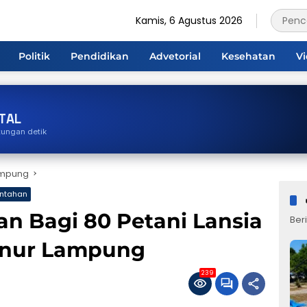
Kamis, 6 Agustus 2026
Politik
Pendidikan
Advetorial
Kesehatan
V
TAL
tungan detik
ampung
intahan
n Bagi 80 Petani Lansia
Beri
rnur Lampung
239