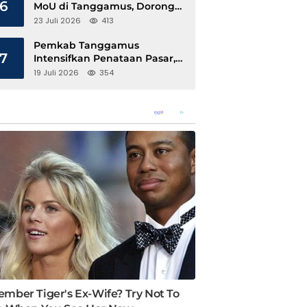
6
MoU di Tanggamus, Dorong
Ekonomi Hijau Berbasis Kopi
23 Juli 2026
413
dan Perdagangan Karbon
Pemkab Tanggamus
7
Intensifkan Penataan Pasar,
Pedagang Diajak Tempati
19 Juli 2026
354
Pasar Modern Talang Padang