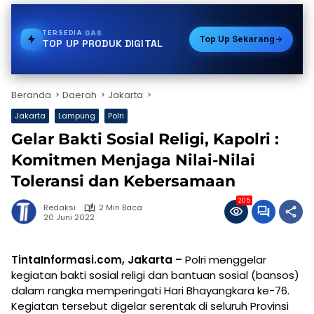
TERSEDIA
E-WALLET
Top Up Sekarang
TOP UP PRODUK DIGITAL
Beranda
Daerah
Jakarta
Jakarta
Lampung
Polri
Gelar Bakti Sosial Religi, Kapolri :
Komitmen Menjaga Nilai-Nilai
Toleransi dan Kebersamaan
205
Redaksi
2 Min Baca
20 Juni 2022
TintaInformasi.com, Jakarta –
Polri menggelar
kegiatan bakti sosial religi dan bantuan sosial (bansos)
dalam rangka memperingati Hari Bhayangkara ke-76.
Kegiatan tersebut digelar serentak di seluruh Provinsi