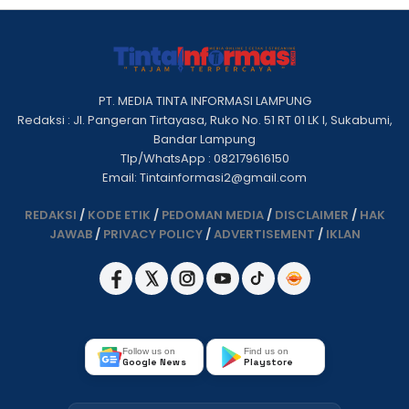
PT. MEDIA TINTA INFORMASI LAMPUNG
Redaksi : Jl. Pangeran Tirtayasa, Ruko No. 51 RT 01 LK I, Sukabumi,
Bandar Lampung
Tlp/WhatsApp : 082179616150
Email: Tintainformasi2@gmail.com
REDAKSI
/
KODE ETIK
/
PEDOMAN MEDIA
/
DISCLAIMER
/
HAK
JAWAB
/
PRIVACY POLICY
/
ADVERTISEMENT
/
IKLAN
Follow us on
Find us on
Google News
Playstore