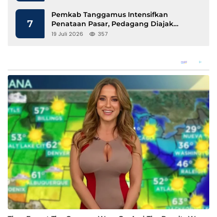
Pemkab Tanggamus Intensifkan
7
Penataan Pasar, Pedagang Diajak
Tempati Pasar Modern Talang Padang
19 Juli 2026
357