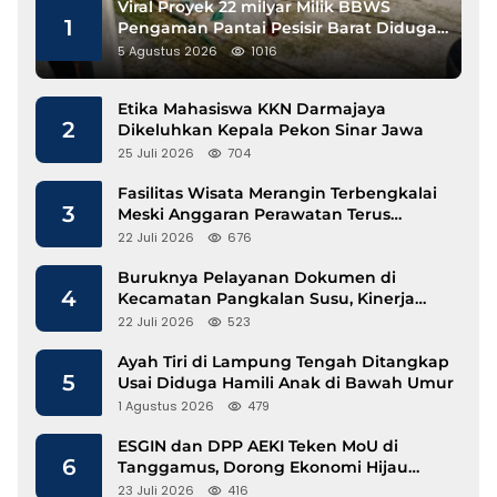
Viral Proyek 22 milyar Milik BBWS
1
Pengaman Pantai Pesisir Barat Diduga
Gunakan Besi Banci
5 Agustus 2026
1016
Etika Mahasiswa KKN Darmajaya
2
Dikeluhkan Kepala Pekon Sinar Jawa
25 Juli 2026
704
Fasilitas Wisata Merangin Terbengkalai
3
Meski Anggaran Perawatan Terus
Mengalir
22 Juli 2026
676
Buruknya Pelayanan Dokumen di
4
Kecamatan Pangkalan Susu, Kinerja
Disdukcapil Langkat Disorot
22 Juli 2026
523
Ayah Tiri di Lampung Tengah Ditangkap
5
Usai Diduga Hamili Anak di Bawah Umur
1 Agustus 2026
479
ESGIN dan DPP AEKI Teken MoU di
6
Tanggamus, Dorong Ekonomi Hijau
Berbasis Kopi dan Perdagangan Karbon
23 Juli 2026
416