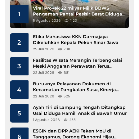
Viral Proyek 22 milyar Milik BBWS
1
Pengaman Pantai Pesisir Barat Diduga
Gunakan Besi Banci
5 Agustus 2026
1123
Etika Mahasiswa KKN Darmajaya
2
Dikeluhkan Kepala Pekon Sinar Jawa
25 Juli 2026
708
Fasilitas Wisata Merangin Terbengkalai
3
Meski Anggaran Perawatan Terus
Mengalir
22 Juli 2026
681
Buruknya Pelayanan Dokumen di
4
Kecamatan Pangkalan Susu, Kinerja
Disdukcapil Langkat Disorot
22 Juli 2026
525
Ayah Tiri di Lampung Tengah Ditangkap
5
Usai Diduga Hamili Anak di Bawah Umur
1 Agustus 2026
483
ESGIN dan DPP AEKI Teken MoU di
6
Tanggamus, Dorong Ekonomi Hijau