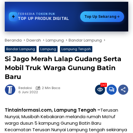
TERSEDIA
PULSA
Top Up Sekarang
TOP UP PRODUK DIGITAL
Beranda
Daerah
Lampung
Bandar Lampung
Bandar Lampung
Lampung
Lampung Tengah
Si Jago Merah Lalap Gudang Serta
Mobil Truk Warga Gunung Batin
Baru
247
Redaksi
2 Min Baca
6 Juni 2022
Tintainformasi.com, Lampung Tengah –
Terusan
Nunyai, Musibah Kebakaran melanda rumah Ma’ruf
warga dusun 5 kampung Gunung Batin Baru
Kecamatan Terusan Nunyai Lampung tengah sekiranya