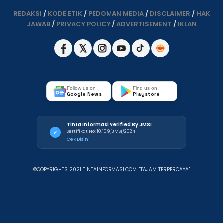
REDAKSI
/
KODE ETIK
/
PEDOMAN MEDIA
/
DISCLAIMER
/
HAK
JAWAB
/
PRIVACY POLICY
/
ADVERTISEMENT
/
IKLAN
Follow us on
Find us on
Google News
Playstore
Tinta Informasi Verified By JMSI
Sertifikat No: 10.109/JMSI/2024
✓
Cek Disini
©COPYRIGHTS 2021 TINTAINFORMASI.COM. "TAJAM TERPERCAYA"