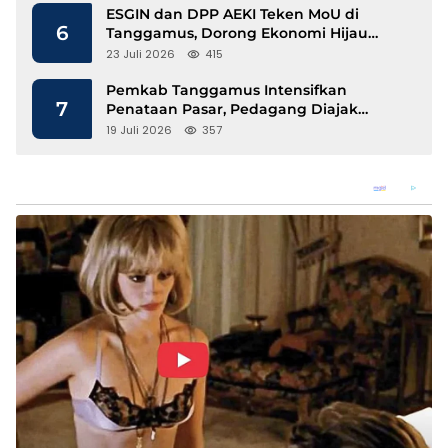
ESGIN dan DPP AEKI Teken MoU di
6
Tanggamus, Dorong Ekonomi Hijau
Berbasis Kopi dan Perdagangan Karbon
23 Juli 2026
415
Pemkab Tanggamus Intensifkan
7
Penataan Pasar, Pedagang Diajak
Tempati Pasar Modern Talang Padang
19 Juli 2026
357