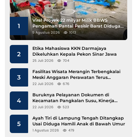
Viral Proyek 22 milyar Milik BBWS
1
Pengaman Pantai Pesisir Barat Diduga
Gunakan Besi Banci
5 Agustus 2026
1013
Etika Mahasiswa KKN Darmajaya
2
Dikeluhkan Kepala Pekon Sinar Jawa
25 Juli 2026
704
Fasilitas Wisata Merangin Terbengkalai
3
Meski Anggaran Perawatan Terus
Mengalir
22 Juli 2026
676
Buruknya Pelayanan Dokumen di
4
Kecamatan Pangkalan Susu, Kinerja
Disdukcapil Langkat Disorot
22 Juli 2026
523
Ayah Tiri di Lampung Tengah Ditangkap
5
Usai Diduga Hamili Anak di Bawah Umur
1 Agustus 2026
479