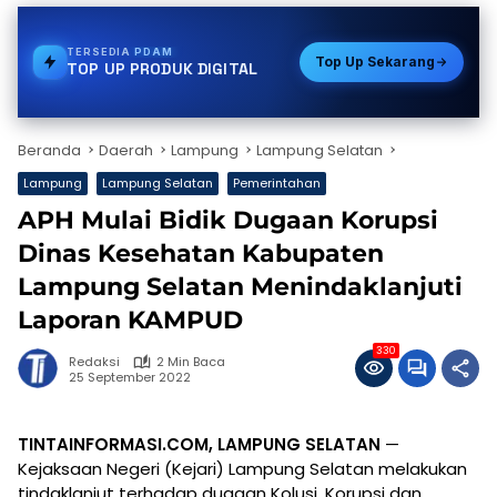
TERSEDIA
STREAMING
Top Up Sekarang
TOP UP PRODUK DIGITAL
Beranda
Daerah
Lampung
Lampung Selatan
Lampung
Lampung Selatan
Pemerintahan
APH Mulai Bidik Dugaan Korupsi
Dinas Kesehatan Kabupaten
Lampung Selatan Menindaklanjuti
Laporan KAMPUD
330
Redaksi
2 Min Baca
25 September 2022
TINTAINFORMASI.COM, LAMPUNG SELATAN
—
Kejaksaan Negeri (Kejari) Lampung Selatan melakukan
tindaklanjut terhadap dugaan Kolusi, Korupsi dan