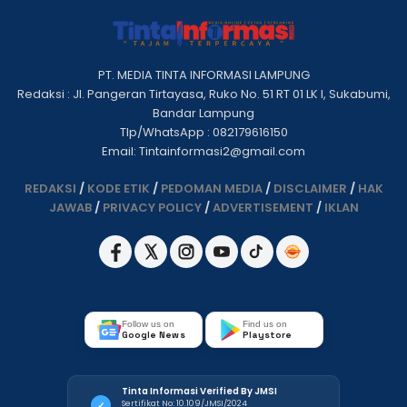
PT. MEDIA TINTA INFORMASI LAMPUNG
Redaksi : Jl. Pangeran Tirtayasa, Ruko No. 51 RT 01 LK I, Sukabumi,
Bandar Lampung
Tlp/WhatsApp : 082179616150
Email: Tintainformasi2@gmail.com
REDAKSI
/
KODE ETIK
/
PEDOMAN MEDIA
/
DISCLAIMER
/
HAK
JAWAB
/
PRIVACY POLICY
/
ADVERTISEMENT
/
IKLAN
Follow us on
Find us on
Google News
Playstore
Tinta Informasi Verified By JMSI
Sertifikat No: 10.109/JMSI/2024
✓