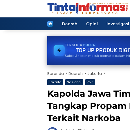
Langsung
ke
konten
Home
Daerah
Opini
Investigasi
TERSEDIA
PAKET DATA
TOP UP PRODUK DIGI
Saldo & token masuk otomatis dalam hi
Beranda
Daerah
Jakarta
Jakarta
Nasional
Polri
Kapolda Jawa Tim
Tangkap Propam 
Terkait Narkoba