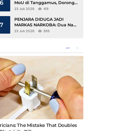
6
MoU di Tanggamus, Dorong
Ekonomi Hijau Berbasis Kopi
23 Juli 2026
419
dan Perdagangan Karbon
PENJARA DIDUGA JADI
7
MARKAS NARKOBA: Dua Napi
Rajabasa Bebas Gunakan HP,
23 Juli 2026
365
Muncul Dugaan Keterlibatan
Oknum Petugas