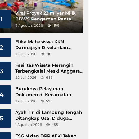
Viral Proyek 22 milyar Milik
1
BBWS Pengaman Pantai
Pesisir Barat Diduga
5 Agustus 2026
1158
Gunakan Besi Banci
Etika Mahasiswa KKN
2
Darmajaya Dikeluhkan
Kepala Pekon Sinar Jawa
25 Juli 2026
710
Fasilitas Wisata Merangin
3
Terbengkalai Meski Anggaran
Perawatan Terus Mengalir
22 Juli 2026
683
Buruknya Pelayanan
4
Dokumen di Kecamatan
Pangkalan Susu, Kinerja
22 Juli 2026
528
Disdukcapil Langkat Disorot
Ayah Tiri di Lampung Tengah
5
Ditangkap Usai Diduga
Hamili Anak di Bawah Umur
1 Agustus 2026
488
ESGIN dan DPP AEKI Teken