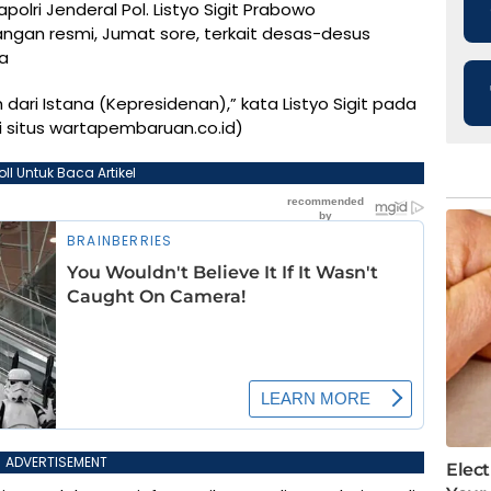
polri Jenderal Pol. Listyo Sigit Prabowo
gan resmi, Jumat sore, terkait desas-desus
sa
 dari Istana (Kepresidenan),” kata Listyo Sigit pada
ri situs wartapembaruan.co.id)
oll Untuk Baca Artikel
ADVERTISEMENT