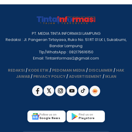
PT. MEDIA TINTA INFORMASI LAMPUNG
Redaksi : Jl. Pangeran Tirtayasa, Ruko No. 51 RT 01 LK I, Sukabumi,
Bandar Lampung
Tlp/WhatsApp : 082179616150
Email: Tintainformasi2@gmail.com
REDAKSI
/
KODE ETIK
/
PEDOMAN MEDIA
/
DISCLAIMER
/
HAK
JAWAB
/
PRIVACY POLICY
/
ADVERTISEMENT
/
IKLAN
Follow us on
Find us on
Google News
Playstore