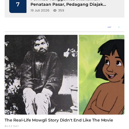
7
Penataan Pasar, Pedagang Diajak
Tempati Pasar Modern Talang Padang
19 Juli 2026
359