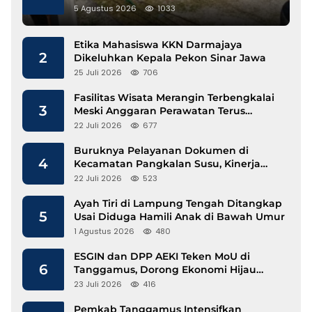
Gunakan Besi Banci
5 Agustus 2026
1033
Etika Mahasiswa KKN Darmajaya
2
Dikeluhkan Kepala Pekon Sinar Jawa
25 Juli 2026
706
Fasilitas Wisata Merangin Terbengkalai
3
Meski Anggaran Perawatan Terus
Mengalir
22 Juli 2026
677
Buruknya Pelayanan Dokumen di
4
Kecamatan Pangkalan Susu, Kinerja
Disdukcapil Langkat Disorot
22 Juli 2026
523
Ayah Tiri di Lampung Tengah Ditangkap
5
Usai Diduga Hamili Anak di Bawah Umur
1 Agustus 2026
480
ESGIN dan DPP AEKI Teken MoU di
6
Tanggamus, Dorong Ekonomi Hijau
Berbasis Kopi dan Perdagangan Karbon
23 Juli 2026
416
Pemkab Tanggamus Intensifkan