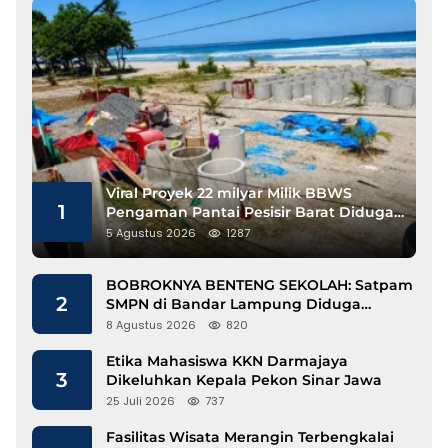
Viral Proyek 22 milyar Milik BBWS
1
Pengaman Pantai Pesisir Barat Diduga
Gunakan Besi Banci
5 Agustus 2026
1287
BOBROKNYA BENTENG SEKOLAH: Satpam
2
SMPN di Bandar Lampung Diduga
Lecehkan Siswi
8 Agustus 2026
820
Etika Mahasiswa KKN Darmajaya
3
Dikeluhkan Kepala Pekon Sinar Jawa
25 Juli 2026
737
Fasilitas Wisata Merangin Terbengkalai