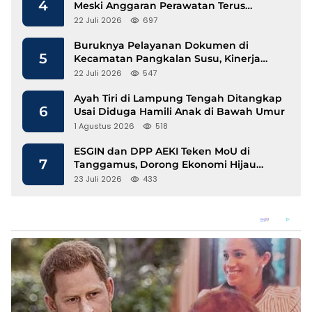
4
Meski Anggaran Perawatan Terus
Mengalir
22 Juli 2026
697
Buruknya Pelayanan Dokumen di
5
Kecamatan Pangkalan Susu, Kinerja
Disdukcapil Langkat Disorot
22 Juli 2026
547
Ayah Tiri di Lampung Tengah Ditangkap
6
Usai Diduga Hamili Anak di Bawah Umur
1 Agustus 2026
518
ESGIN dan DPP AEKI Teken MoU di
7
Tanggamus, Dorong Ekonomi Hijau
Berbasis Kopi dan Perdagangan Karbon
23 Juli 2026
433