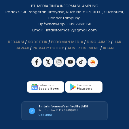
PT. MEDIA TINTA INFORMASI LAMPUNG
Redaksi : Jl. Pangeran Tirtayasa, Ruko No. 51 RT 01 LK I, Sukabumi,
Bandar Lampung
Tlp/WhatsApp : 082179616150
Email: Tintainformasi2@gmail.com
REDAKSI
/
KODE ETIK
/
PEDOMAN MEDIA
/
DISCLAIMER
/
HAK
JAWAB
/
PRIVACY POLICY
/
ADVERTISEMENT
/
IKLAN
Follow us on
Find us on
Google News
Playstore
Tinta Informasi Verified By JMSI
Sertifikat No: 10.109/JMSI/2024
✓
Cek Disini