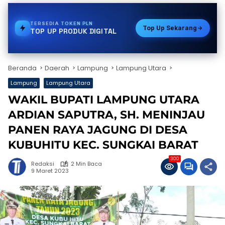
TERSEDIA
E-WALLET
Top Up Sekarang
TOP UP PRODUK DIGITAL
Beranda
Daerah
Lampung
Lampung Utara
Lampung
Lampung Utara
WAKIL BUPATI LAMPUNG UTARA
ARDIAN SAPUTRA, SH. MENINJAU
PANEN RAYA JAGUNG DI DESA
KUBUHITU KEC. SUNGKAI BARAT
300
Redaksi
2 Min Baca
9 Maret 2023