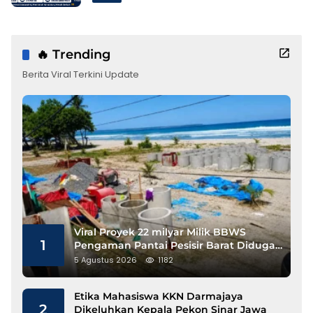
🔥 Trending
Berita Viral Terkini Update
Viral Proyek 22 milyar Milik BBWS
1
Pengaman Pantai Pesisir Barat Diduga
Gunakan Besi Banci
5 Agustus 2026
1182
Etika Mahasiswa KKN Darmajaya
2
Dikeluhkan Kepala Pekon Sinar Jawa