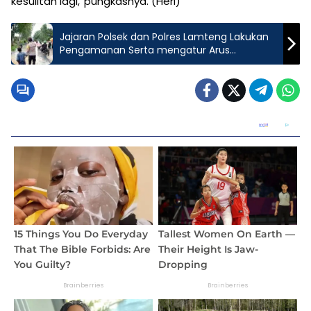
kesulitan lagi,”pungkasnya. (Heri)
Jajaran Polsek dan Polres Lamteng Lakukan
Pengamanan Serta mengatur Arus
Lalulintas di Jalan Yang Tergenang Air Akibat
Hujan Deras