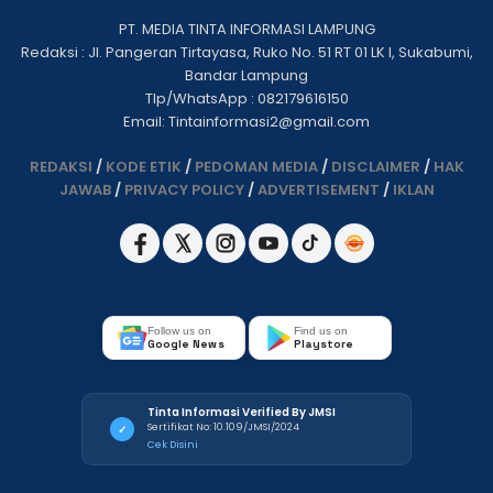
PT. MEDIA TINTA INFORMASI LAMPUNG
Redaksi : Jl. Pangeran Tirtayasa, Ruko No. 51 RT 01 LK I, Sukabumi,
Bandar Lampung
Tlp/WhatsApp : 082179616150
Email: Tintainformasi2@gmail.com
REDAKSI
/
KODE ETIK
/
PEDOMAN MEDIA
/
DISCLAIMER
/
HAK
JAWAB
/
PRIVACY POLICY
/
ADVERTISEMENT
/
IKLAN
Follow us on
Find us on
Google News
Playstore
Tinta Informasi Verified By JMSI
Sertifikat No: 10.109/JMSI/2024
✓
Cek Disini