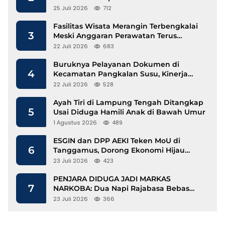
25 Juli 2026
712
Fasilitas Wisata Merangin Terbengkalai
3
Meski Anggaran Perawatan Terus
Mengalir
22 Juli 2026
683
Buruknya Pelayanan Dokumen di
4
Kecamatan Pangkalan Susu, Kinerja
Disdukcapil Langkat Disorot
22 Juli 2026
528
Ayah Tiri di Lampung Tengah Ditangkap
5
Usai Diduga Hamili Anak di Bawah Umur
1 Agustus 2026
489
ESGIN dan DPP AEKI Teken MoU di
6
Tanggamus, Dorong Ekonomi Hijau
Berbasis Kopi dan Perdagangan Karbon
23 Juli 2026
423
PENJARA DIDUGA JADI MARKAS
7
NARKOBA: Dua Napi Rajabasa Bebas
Gunakan HP, Muncul Dugaan
23 Juli 2026
366
Keterlibatan Oknum Petugas