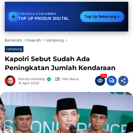
TERSEDIA
TOKEN PLN
Top Up Sekarang
TOP UP PRODUK DIGITAL
Beranda
Daerah
Lampung
Lampung
Kapolri Sebut Sudah Ada
Peningkatan Jumlah Kendaraan
164
Nanda Hastedy
1 Min Baca
15 April 2023