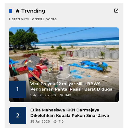
🔥 Trending
Berita Viral Terkini Update
Viral Proyek 22 milyar Milik BBWS
1
Pengaman Pantai Pesisir Barat Diduga
Gunakan Besi Banci
5 Agustus 2026
1140
Etika Mahasiswa KKN Darmajaya
2
Dikeluhkan Kepala Pekon Sinar Jawa
25 Juli 2026
710