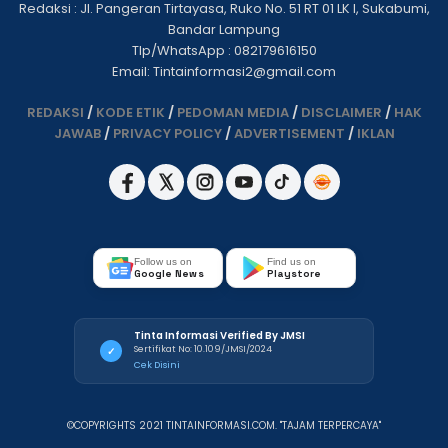
Redaksi : Jl. Pangeran Tirtayasa, Ruko No. 51 RT 01 LK I, Sukabumi,
Bandar Lampung
Tlp/WhatsApp : 082179616150
Email: Tintainformasi2@gmail.com
REDAKSI
/
KODE ETIK
/
PEDOMAN MEDIA
/
DISCLAIMER
/
HAK
JAWAB
/
PRIVACY POLICY
/
ADVERTISEMENT
/
IKLAN
Follow us on
Find us on
Google News
Playstore
Tinta Informasi Verified By JMSI
Sertifikat No: 10.109/JMSI/2024
✓
Cek Disini
©COPYRIGHTS 2021 TINTAINFORMASI.COM. "TAJAM TERPERCAYA"