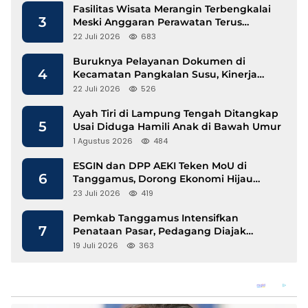
Fasilitas Wisata Merangin Terbengkalai
3
Meski Anggaran Perawatan Terus
Mengalir
22 Juli 2026
683
Buruknya Pelayanan Dokumen di
4
Kecamatan Pangkalan Susu, Kinerja
Disdukcapil Langkat Disorot
22 Juli 2026
526
Ayah Tiri di Lampung Tengah Ditangkap
5
Usai Diduga Hamili Anak di Bawah Umur
1 Agustus 2026
484
ESGIN dan DPP AEKI Teken MoU di
6
Tanggamus, Dorong Ekonomi Hijau
Berbasis Kopi dan Perdagangan Karbon
23 Juli 2026
419
Pemkab Tanggamus Intensifkan
7
Penataan Pasar, Pedagang Diajak
Tempati Pasar Modern Talang Padang
19 Juli 2026
363