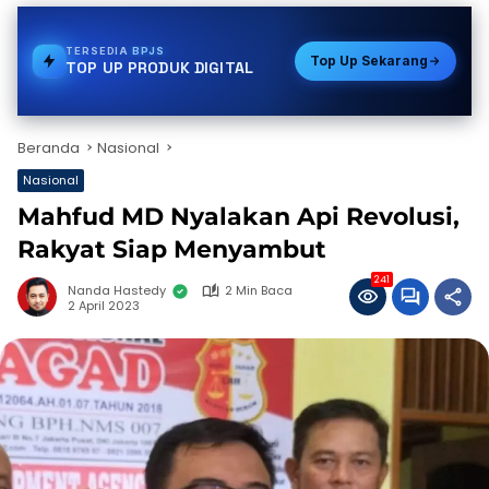
TERSEDIA
GAS
Top Up Sekarang
TOP UP PRODUK DIGITAL
Beranda
Nasional
Nasional
Mahfud MD Nyalakan Api Revolusi,
Rakyat Siap Menyambut
241
Nanda Hastedy
2 Min Baca
2 April 2023