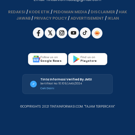
REDAKSI
/
KODE ETIK
/
PEDOMAN MEDIA
/
DISCLAIMER
/
HAK
JAWAB
/
PRIVACY POLICY
/
ADVERTISEMENT
/
IKLAN
Follow us on
Find us on
Google News
Playstore
Tinta Informasi Verified By JMSI
Sertifikat No: 10.109/JMSI/2024
✓
Cek Disini
©COPYRIGHTS 2021 TINTAINFORMASI.COM. "TAJAM TERPERCAYA"