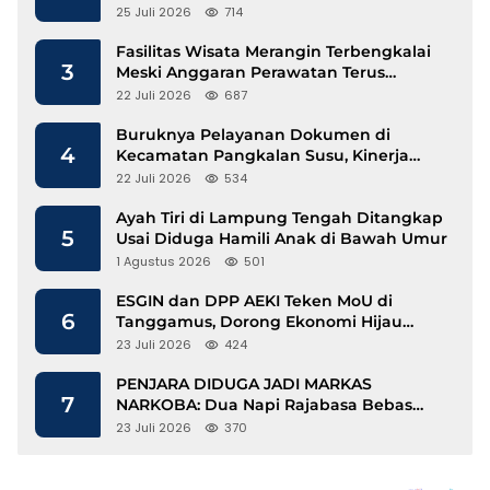
25 Juli 2026
714
Fasilitas Wisata Merangin Terbengkalai
3
Meski Anggaran Perawatan Terus
Mengalir
22 Juli 2026
687
Buruknya Pelayanan Dokumen di
4
Kecamatan Pangkalan Susu, Kinerja
Disdukcapil Langkat Disorot
22 Juli 2026
534
Ayah Tiri di Lampung Tengah Ditangkap
5
Usai Diduga Hamili Anak di Bawah Umur
1 Agustus 2026
501
ESGIN dan DPP AEKI Teken MoU di
6
Tanggamus, Dorong Ekonomi Hijau
Berbasis Kopi dan Perdagangan Karbon
23 Juli 2026
424
PENJARA DIDUGA JADI MARKAS
7
NARKOBA: Dua Napi Rajabasa Bebas
Gunakan HP, Muncul Dugaan
23 Juli 2026
370
Keterlibatan Oknum Petugas