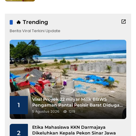
🔥 Trending
Berita Viral Terkini Update
Viral Proyek 22 milyar Milik BBWS
1
Pengaman Pantai Pesisir Barat Diduga
Gunakan Besi Banci
5 Agustus 2026
1219
Etika Mahasiswa KKN Darmajaya
2
Dikeluhkan Kepala Pekon Sinar Jawa