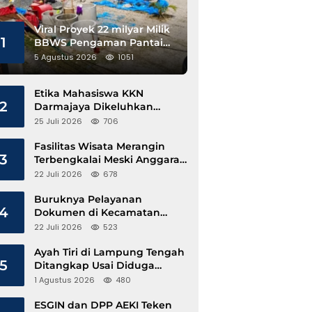
Viral Proyek 22 milyar Milik
1
BBWS Pengaman Pantai
Pesisir Barat Diduga
5 Agustus 2026
1051
Gunakan Besi Banci
Etika Mahasiswa KKN
2
Darmajaya Dikeluhkan
Kepala Pekon Sinar Jawa
25 Juli 2026
706
Fasilitas Wisata Merangin
3
Terbengkalai Meski Anggaran
Perawatan Terus Mengalir
22 Juli 2026
678
Buruknya Pelayanan
4
Dokumen di Kecamatan
Pangkalan Susu, Kinerja
22 Juli 2026
523
Disdukcapil Langkat Disorot
Ayah Tiri di Lampung Tengah
5
Ditangkap Usai Diduga
Hamili Anak di Bawah Umur
1 Agustus 2026
480
ESGIN dan DPP AEKI Teken