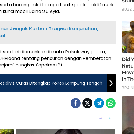
erta barang bukti berupa 1 unit speaker aktif merk
 kunci mobil Daihatsu Ayla.
mur Jenguk Korban Tragedi Kanjuruhan,
al
 saat ini diamankan di mako Polsek way jepara,
 KUHPidana tentang pencurian dengan Pemberatan
jara” pungkas Kapolres.(*)
Residivis Curas Ditangkap Polres Lampung Tengah