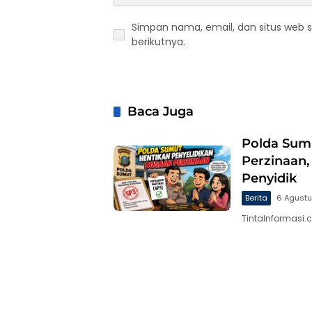
Simpan nama, email, dan situs web 
berikutnya.
Baca Juga
Polda Sum
Perzinaan,
Penyidik
Berita
6 Agust
TintaInformasi.