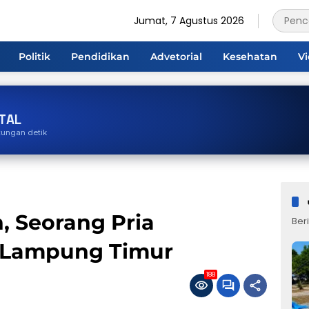
Jumat, 7 Agustus 2026
Politik
Pendidikan
Advetorial
Kesehatan
V
TAL
tungan detik
n, Seorang Pria
Beri
s Lampung Timur
188