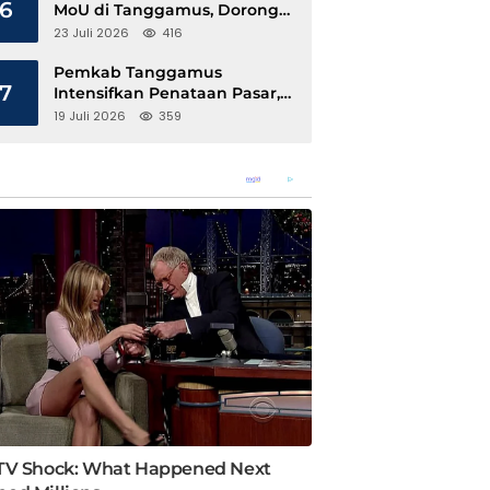
6
MoU di Tanggamus, Dorong
Ekonomi Hijau Berbasis Kopi
23 Juli 2026
416
dan Perdagangan Karbon
Pemkab Tanggamus
7
Intensifkan Penataan Pasar,
Pedagang Diajak Tempati
19 Juli 2026
359
Pasar Modern Talang Padang