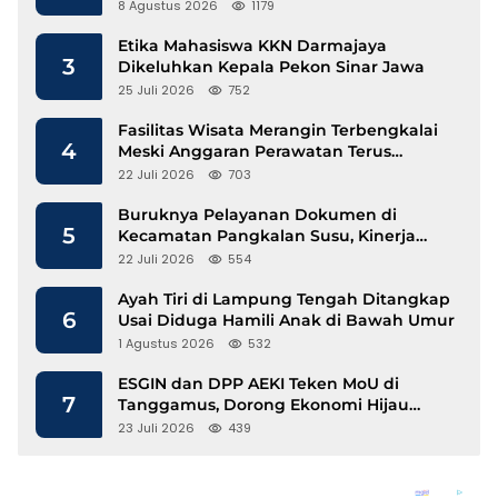
Lecehkan Siswi
8 Agustus 2026
1179
Etika Mahasiswa KKN Darmajaya
3
Dikeluhkan Kepala Pekon Sinar Jawa
25 Juli 2026
752
Fasilitas Wisata Merangin Terbengkalai
4
Meski Anggaran Perawatan Terus
Mengalir
22 Juli 2026
703
Buruknya Pelayanan Dokumen di
5
Kecamatan Pangkalan Susu, Kinerja
Disdukcapil Langkat Disorot
22 Juli 2026
554
Ayah Tiri di Lampung Tengah Ditangkap
6
Usai Diduga Hamili Anak di Bawah Umur
1 Agustus 2026
532
ESGIN dan DPP AEKI Teken MoU di
7
Tanggamus, Dorong Ekonomi Hijau
Berbasis Kopi dan Perdagangan Karbon
23 Juli 2026
439