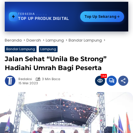
TERSEDIA
BPJS
Top Up Sekarang
TOP UP PRODUK DIGITAL
Beranda
Daerah
Lampung
Bandar Lampung
Bandar Lampung
Lampung
Jalan Sehat “Unila Be Strong”
Hadiahi Umrah Bagi Peserta
144
Redaksi
3 Min Baca
15 Mei 2023