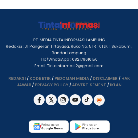
PT. MEDIA TINTA INFORMASI LAMPUNG
Redaksi : Jl. Pangeran Tirtayasa, Ruko No. 51 RT 01 LK I, Sukabumi,
Bandar Lampung
Tlp/WhatsApp : 082179616150
Email: Tintainformasi2@gmail.com
REDAKSI
/
KODE ETIK
/
PEDOMAN MEDIA
/
DISCLAIMER
/
HAK
JAWAB
/
PRIVACY POLICY
/
ADVERTISEMENT
/
IKLAN
Follow us on
Find us on
Google News
Playstore