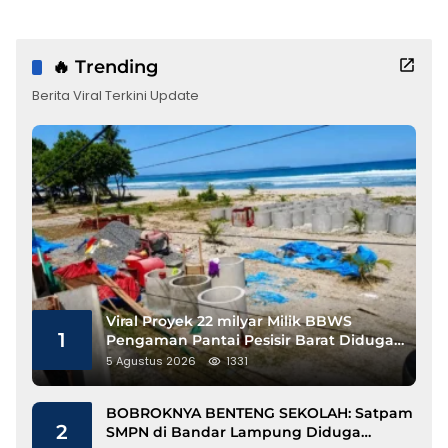
🔥 Trending
Berita Viral Terkini Update
Viral Proyek 22 milyar Milik BBWS
1
Pengaman Pantai Pesisir Barat Diduga
Gunakan Besi Banci
5 Agustus 2026
1331
BOBROKNYA BENTENG SEKOLAH: Satpam
2
SMPN di Bandar Lampung Diduga