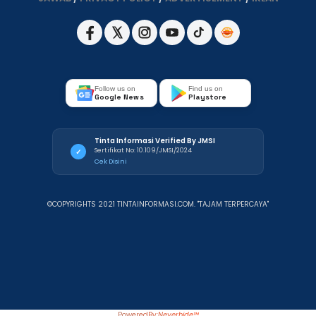
Follow us on
Find us on
Google News
Playstore
Tinta Informasi Verified By JMSI
Sertifikat No: 10.109/JMSI/2024
✓
Cek Disini
©COPYRIGHTS 2021 TINTAINFORMASI.COM. "TAJAM TERPERCAYA"
PoweredBy:
Neverhide™