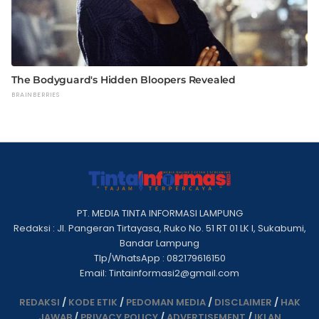
PT. MEDIA TINTA INFORMASI LAMPUNG
Redaksi : Jl. Pangeran Tirtayasa, Ruko No. 51 RT 01 LK I, Sukabumi,
Bandar Lampung
Tlp/WhatsApp : 082179616150
Email: Tintainformasi2@gmail.com
REDAKSI
/
KODE ETIK
/
PEDOMAN MEDIA
/
DISCLAIMER
/
HAK
JAWAB
/
PRIVACY POLICY
/
ADVERTISEMENT
/
IKLAN