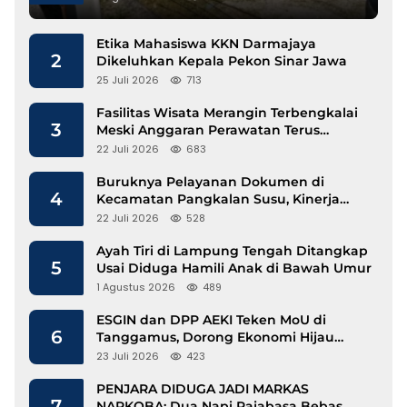
Etika Mahasiswa KKN Darmajaya
2
Dikeluhkan Kepala Pekon Sinar Jawa
25 Juli 2026
713
Fasilitas Wisata Merangin Terbengkalai
3
Meski Anggaran Perawatan Terus
Mengalir
22 Juli 2026
683
Buruknya Pelayanan Dokumen di
4
Kecamatan Pangkalan Susu, Kinerja
Disdukcapil Langkat Disorot
22 Juli 2026
528
Ayah Tiri di Lampung Tengah Ditangkap
5
Usai Diduga Hamili Anak di Bawah Umur
1 Agustus 2026
489
ESGIN dan DPP AEKI Teken MoU di
6
Tanggamus, Dorong Ekonomi Hijau
Berbasis Kopi dan Perdagangan Karbon
23 Juli 2026
423
PENJARA DIDUGA JADI MARKAS
7
NARKOBA: Dua Napi Rajabasa Bebas