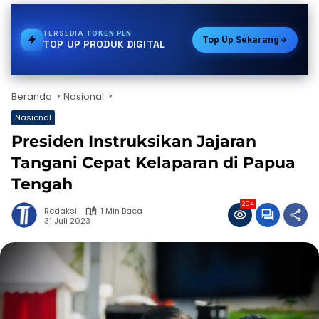
TERSEDIA
BPJS
Top Up Sekarang
TOP UP PRODUK DIGITAL
Beranda
Nasional
Nasional
Presiden Instruksikan Jajaran
Tangani Cepat Kelaparan di Papua
Tengah
204
Redaksi
1 Min Baca
31 Juli 2023