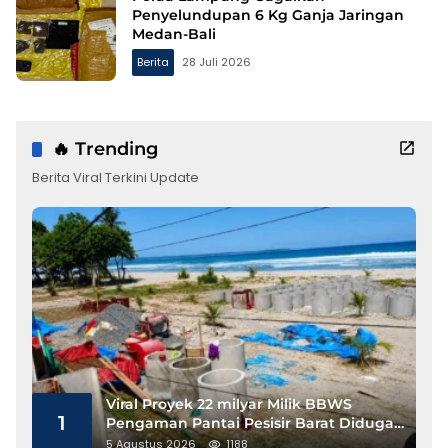
Penyelundupan 6 Kg Ganja Jaringan
Medan-Bali
Berita
28 Juli 2026
🔥 Trending
Berita Viral Terkini Update
Viral Proyek 22 milyar Milik BBWS
1
Pengaman Pantai Pesisir Barat Diduga
Gunakan Besi Banci
5 Agustus 2026
1188