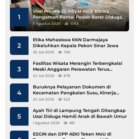
Viral Proyek 22 milyar Milik BBWS
1
Pengaman Pantai Pesisir Barat Diduga
Gunakan Besi Banci
5 Agustus 2026
1063
Etika Mahasiswa KKN Darmajaya
2
Dikeluhkan Kepala Pekon Sinar Jawa
25 Juli 2026
706
Fasilitas Wisata Merangin Terbengkalai
3
Meski Anggaran Perawatan Terus
Mengalir
22 Juli 2026
678
Buruknya Pelayanan Dokumen di
4
Kecamatan Pangkalan Susu, Kinerja
Disdukcapil Langkat Disorot
22 Juli 2026
523
Ayah Tiri di Lampung Tengah Ditangkap
5
Usai Diduga Hamili Anak di Bawah Umur
1 Agustus 2026
481
ESGIN dan DPP AEKI Teken MoU di