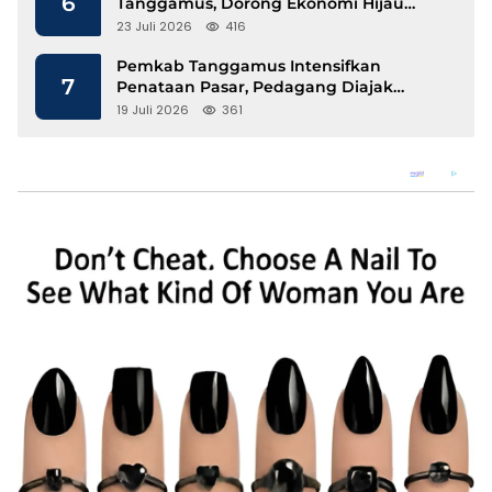
6
Tanggamus, Dorong Ekonomi Hijau
Berbasis Kopi dan Perdagangan Karbon
23 Juli 2026
416
Pemkab Tanggamus Intensifkan
7
Penataan Pasar, Pedagang Diajak
Tempati Pasar Modern Talang Padang
19 Juli 2026
361