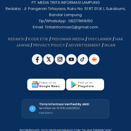
PT. MEDIA TINTA INFORMASI LAMPUNG
Redaksi : Jl. Pangeran Tirtayasa, Ruko No. 51 RT 01 LK I, Sukabumi,
Bandar Lampung
Tlp/WhatsApp : 082179616150
Email: Tintainformasi2@gmail.com
REDAKSI
/
KODE ETIK
/
PEDOMAN MEDIA
/
DISCLAIMER
/
HAK
JAWAB
/
PRIVACY POLICY
/
ADVERTISEMENT
/
IKLAN
Follow us on
Find us on
Google News
Playstore
Tinta Informasi Verified By JMSI
Sertifikat No: 10.109/JMSI/2024
✓
Cek Disini
©COPYRIGHTS 2021 TINTAINFORMASI.COM. "TAJAM TERPERCAYA"