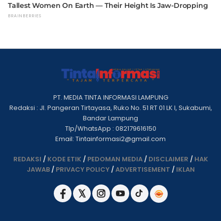
PT. MEDIA TINTA INFORMASI LAMPUNG
Redaksi : Jl. Pangeran Tirtayasa, Ruko No. 51 RT 01 LK I, Sukabumi,
Bandar Lampung
Tlp/WhatsApp : 082179616150
Email: Tintainformasi2@gmail.com
REDAKSI
/
KODE ETIK
/
PEDOMAN MEDIA
/
DISCLAIMER
/
HAK
JAWAB
/
PRIVACY POLICY
/
ADVERTISEMENT
/
IKLAN