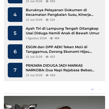
Mengalir
22 Juli 2026
683
Buruknya Pelayanan Dokumen di
4
Kecamatan Pangkalan Susu, Kinerja
Disdukcapil Langkat Disorot
22 Juli 2026
529
Ayah Tiri di Lampung Tengah Ditangkap
5
Usai Diduga Hamili Anak di Bawah Umur
1 Agustus 2026
489
ESGIN dan DPP AEKI Teken MoU di
6
Tanggamus, Dorong Ekonomi Hijau
Berbasis Kopi dan Perdagangan Karbon
23 Juli 2026
423
PENJARA DIDUGA JADI MARKAS
7
NARKOBA: Dua Napi Rajabasa Bebas
Gunakan HP, Muncul Dugaan
23 Juli 2026
366
Keterlibatan Oknum Petugas