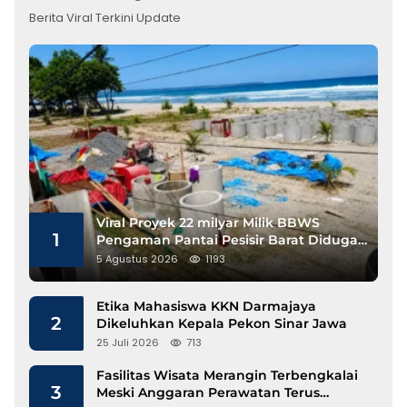
Berita Viral Terkini Update
Viral Proyek 22 milyar Milik BBWS
1
Pengaman Pantai Pesisir Barat Diduga
Gunakan Besi Banci
5 Agustus 2026
1193
Etika Mahasiswa KKN Darmajaya
2
Dikeluhkan Kepala Pekon Sinar Jawa
25 Juli 2026
713
Fasilitas Wisata Merangin Terbengkalai
3
Meski Anggaran Perawatan Terus