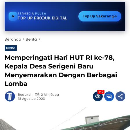
TERSEDIA
BPJS
Top Up Sekarang
TOP UP PRODUK DIGITAL
Beranda
Berita
Berita
Memperingati Hari HUT RI ke-78,
Kepala Desa Serigeni Baru
Menyemarakan Dengan Berbagai
Lomba
449
Redaksi
2 Min Baca
18 Agustus 2023