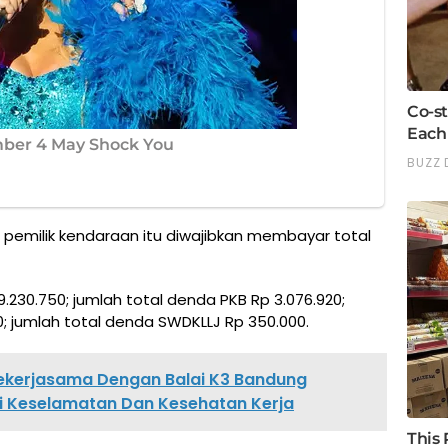
, pemilik kendaraan itu diwajibkan membayar total
19.230.750; jumlah total denda PKB Rp 3.076.920;
0; jumlah total denda SWDKLLJ Rp 350.000.
ekerjasama Dengan Balai K3 Bandung
i Keselamatan Dan Kesehatan Kerja