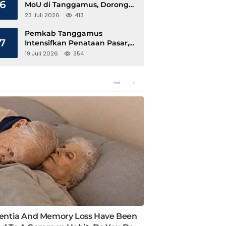
6
MoU di Tanggamus, Dorong
Ekonomi Hijau Berbasis Kopi
23 Juli 2026
413
dan Perdagangan Karbon
Pemkab Tanggamus
7
Intensifkan Penataan Pasar,
Pedagang Diajak Tempati
19 Juli 2026
354
Pasar Modern Talang Padang