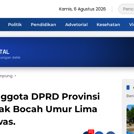
Kamis, 6 Agustus 2026
Politik
Pendidikan
Advetorial
Kesehatan
V
TAL
tungan detik
ampung
nggota DPRD Provinsi
Beri
ak Bocah Umur Lima
as.
222