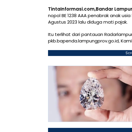
TintaInformasi.com,Bandar Lampu
nopol BE 1238 AAA penabrak anak usia l
Agustus 2023 lalu diduga mati pajak.
Itu terlihat dari pantauan Radarlamp
pkb.bapenda.lampungprov.go.id, Kamis
Scr