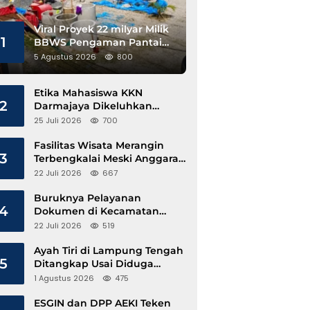
Viral Proyek 22 milyar Milik
1
BBWS Pengaman Pantai
Pesisir Barat Diduga
5 Agustus 2026
800
Gunakan Besi Banci
Etika Mahasiswa KKN
2
Darmajaya Dikeluhkan
Kepala Pekon Sinar Jawa
25 Juli 2026
700
Fasilitas Wisata Merangin
3
Terbengkalai Meski Anggaran
Perawatan Terus Mengalir
22 Juli 2026
667
Buruknya Pelayanan
4
Dokumen di Kecamatan
Pangkalan Susu, Kinerja
22 Juli 2026
519
Disdukcapil Langkat Disorot
Ayah Tiri di Lampung Tengah
5
Ditangkap Usai Diduga
Hamili Anak di Bawah Umur
1 Agustus 2026
475
ESGIN dan DPP AEKI Teken