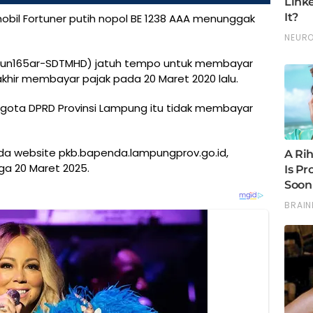
mobil Fortuner putih nopol BE 1238 AAA menunggak
 (Gun165ar-SDTMHD) jatuh tempo untuk membayar
akhir membayar pajak pada 20 Maret 2020 lalu.
ggota DPRD Provinsi Lampung itu tidak membayar
ada website pkb.bapenda.lampungprov.go.id,
ga 20 Maret 2025.