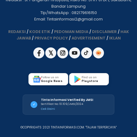
Bandar Lampung
Tlp/WhatsApp : 082179616150
Email: Tintainformasi2@gmail.com
REDAKSI
/
KODE ETIK
/
PEDOMAN MEDIA
/
DISCLAIMER
/
HAK
JAWAB
/
PRIVACY POLICY
/
ADVERTISEMENT
/
IKLAN
Follow us on
Find us on
Google News
Playstore
Tinta Informasi Verified By JMSI
Sertifikat No: 10.109/JMSI/2024
✓
Cek Disini
©COPYRIGHTS 2021 TINTAINFORMASI.COM. "TAJAM TERPERCAYA"