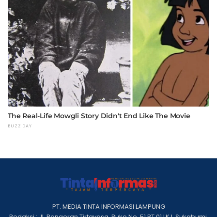
PT. MEDIA TINTA INFORMASI LAMPUNG
Redaksi : Jl. Pangeran Tirtayasa, Ruko No. 51 RT 01 LK I, Sukabumi,