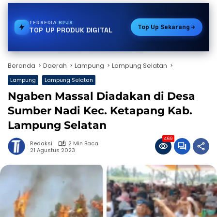
TERSEDIA
TOKEN PLN
Top Up Sekarang
TOP UP PRODUK DIGITAL
Beranda
Daerah
Lampung
Lampung Selatan
Lampung
Lampung Selatan
Ngaben Massal Diadakan di Desa
Sumber Nadi Kec. Ketapang Kab.
Lampung Selatan
469
Redaksi
2 Min Baca
21 Agustus 2023