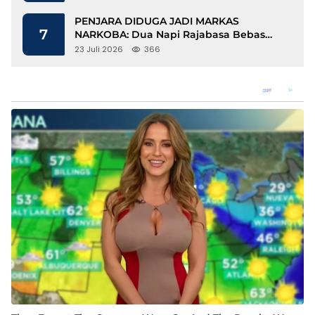
PENJARA DIDUGA JADI MARKAS
7
NARKOBA: Dua Napi Rajabasa Bebas
Gunakan HP, Muncul Dugaan
23 Juli 2026
366
Keterlibatan Oknum Petugas