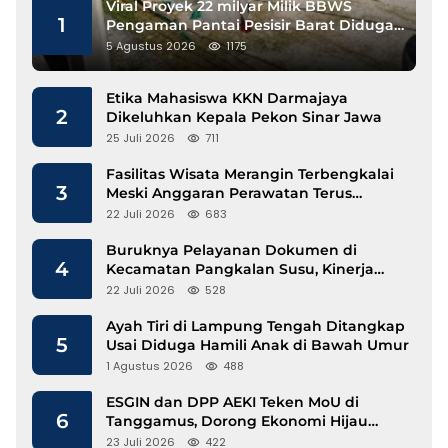
Viral Proyek 22 milyar Milik BBWS
1
Pengaman Pantai Pesisir Barat Diduga
Gunakan Besi Banci
5 Agustus 2026
1175
Etika Mahasiswa KKN Darmajaya
2
Dikeluhkan Kepala Pekon Sinar Jawa
25 Juli 2026
711
Fasilitas Wisata Merangin Terbengkalai
3
Meski Anggaran Perawatan Terus
Mengalir
22 Juli 2026
683
Buruknya Pelayanan Dokumen di
4
Kecamatan Pangkalan Susu, Kinerja
Disdukcapil Langkat Disorot
22 Juli 2026
528
Ayah Tiri di Lampung Tengah Ditangkap
5
Usai Diduga Hamili Anak di Bawah Umur
1 Agustus 2026
488
ESGIN dan DPP AEKI Teken MoU di
6
Tanggamus, Dorong Ekonomi Hijau
Berbasis Kopi dan Perdagangan Karbon
23 Juli 2026
422