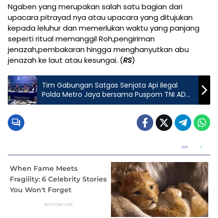
Ngaben yang merupakan salah satu bagian dari
upacara pitrayad nya atau upacara yang ditujukan
kepada leluhur dan memerlukan waktu yang panjang
seperti ritual memanggil Roh,pengiriman
jenazah,pembakaran hingga menghanyutkan abu
jenazah ke laut atau kesungai. (
RS
)
Tim Gabungan Satgas Senjata Api Ilegal
Polda Metro Jaya bersama Puspom TNI AD
Bongkar Praktik Penjualan Senpi Ilegal