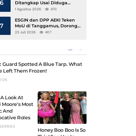
6
Ditangkap Usai Diduga
Hamili Anak di Bawah Umur
1 Agustus 2026
470
ESGIN dan DPP AEKI Teken
7
MoU di Tanggamus, Dorong
Ekonomi Hijau Berbasis Kopi
23 Juli 2026
407
dan Perdagangan Karbon