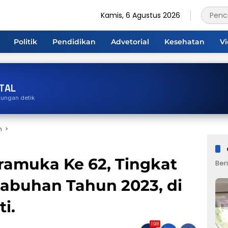
Kamis, 6 Agustus 2026
Politik
Pendidikan
Advetorial
Kesehatan
V
TAL
tungan detik
n
ramuka Ke 62, Tingkat
Beri
abuhan Tahun 2023, di
i.
198