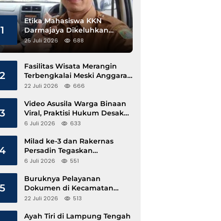
Etika Mahasiswa KKN
1
Darmajaya Dikeluhkan
Kepala Pekon Sinar Jawa
25 Juli 2026
688
Fasilitas Wisata Merangin
2
Terbengkalai Meski Anggaran
Perawatan Terus Mengalir
22 Juli 2026
666
Video Asusila Warga Binaan
3
Viral, Praktisi Hukum Desak
Evaluasi Lapas Tanjung Raja
6 Juli 2026
633
Milad ke-3 dan Rakernas
4
Persadin Tegaskan
Komitmen Transformasi
6 Juli 2026
551
Advokat Profesional di Era
Digital
Buruknya Pelayanan
5
Dokumen di Kecamatan
Pangkalan Susu, Kinerja
22 Juli 2026
513
Disdukcapil Langkat Disorot
Ayah Tiri di Lampung Tengah