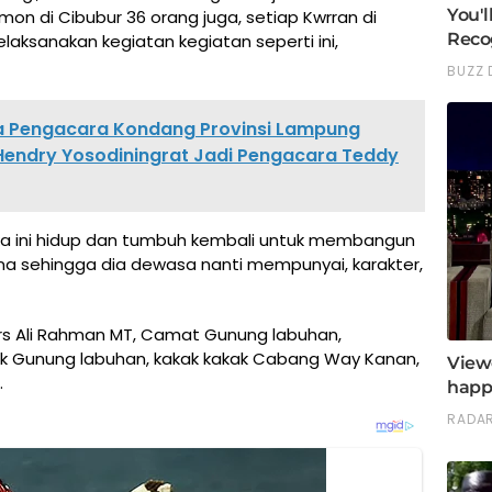
emon di Cibubur 36 orang juga, setiap Kwrran di
ksanakan kegiatan kegiatan seperti ini,
a Pengacara Kondang Provinsi Lampung
Hendry Yosodiningrat Jadi Pengacara Teddy
a ini hidup dan tumbuh kembali untuk membangun
 bina sehingga dia dewasa nanti mempunyai, karakter,
 Drs Ali Rahman MT, Camat Gunung labuhan,
k Gunung labuhan, kakak kakak Cabang Way Kanan,
.