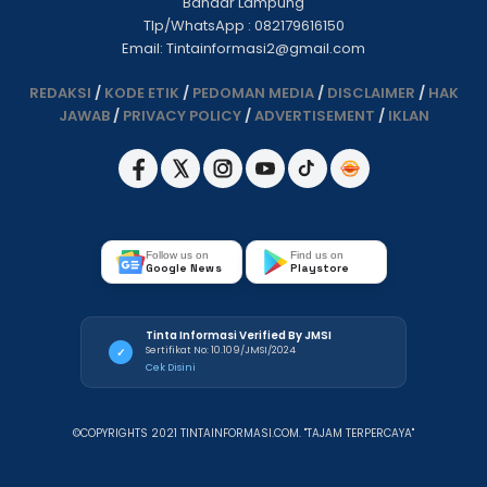
Bandar Lampung
Tlp/WhatsApp : 082179616150
Email: Tintainformasi2@gmail.com
REDAKSI
/
KODE ETIK
/
PEDOMAN MEDIA
/
DISCLAIMER
/
HAK
JAWAB
/
PRIVACY POLICY
/
ADVERTISEMENT
/
IKLAN
Follow us on
Find us on
Google News
Playstore
Tinta Informasi Verified By JMSI
Sertifikat No: 10.109/JMSI/2024
✓
Cek Disini
©COPYRIGHTS 2021 TINTAINFORMASI.COM. "TAJAM TERPERCAYA"