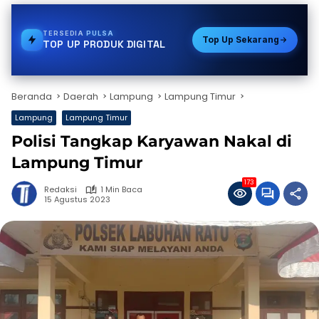
TERSEDIA
E-WALLET
Top Up Sekarang
TOP UP PRODUK DIGITAL
Beranda
Daerah
Lampung
Lampung Timur
Lampung
Lampung Timur
Polisi Tangkap Karyawan Nakal di
Lampung Timur
173
Redaksi
1 Min Baca
15 Agustus 2023