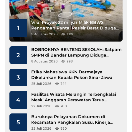
Viral Proyek 22 milyar Milik BBWS
1
Pengaman Pantai Pesisir Barat Diduga
Gunakan Besi Banci
5 Agustus 2026
1306
BOBROKNYA BENTENG SEKOLAH: Satpam
2
SMPN di Bandar Lampung Diduga
Lecehkan Siswi
8 Agustus 2026
998
Etika Mahasiswa KKN Darmajaya
3
Dikeluhkan Kepala Pekon Sinar Jawa
25 Juli 2026
744
Fasilitas Wisata Merangin Terbengkalai
4
Meski Anggaran Perawatan Terus
Mengalir
22 Juli 2026
700
Buruknya Pelayanan Dokumen di
5
Kecamatan Pangkalan Susu, Kinerja
Disdukcapil Langkat Disorot
22 Juli 2026
550