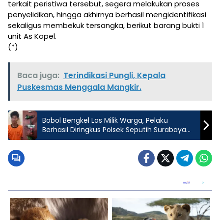
terkait peristiwa tersebut, segera melakukan proses
penyelidikan, hingga akhirnya berhasil mengidentifikasi
sekaligus membekuk tersangka, berikut barang bukti 1
unit As Kopel.
(*)
Baca juga:
Terindikasi Pungli, Kepala
Puskesmas Menggala Mangkir.
Bobol Bengkel Las Milik Warga, Pelaku
Berhasil Diringkus Polsek Seputih Surabaya
Kurang Dari 16 Jam