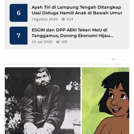
Ayah Tiri di Lampung Tengah Ditangkap
6
Usai Diduga Hamili Anak di Bawah Umur
1 Agustus 2026
524
ESGIN dan DPP AEKI Teken MoU di
7
Tanggamus, Dorong Ekonomi Hijau
Berbasis Kopi dan Perdagangan Karbon
23 Juli 2026
435