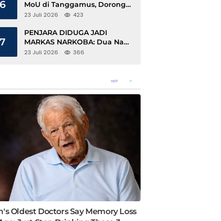
6
MoU di Tanggamus, Dorong
Ekonomi Hijau Berbasis Kopi
23 Juli 2026
423
dan Perdagangan Karbon
PENJARA DIDUGA JADI
7
MARKAS NARKOBA: Dua Napi
Rajabasa Bebas Gunakan HP,
23 Juli 2026
366
Muncul Dugaan Keterlibatan
Oknum Petugas