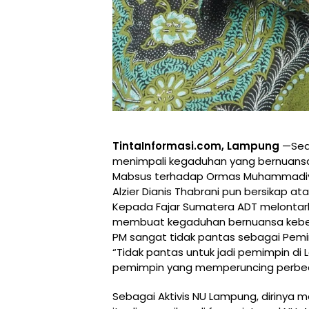
TintaInformasi.com, Lampung
—Sede
menimpali kegaduhan yang bernuansa 
Mabsus terhadap Ormas Muhammadiyah
Alzier Dianis Thabrani pun bersikap ata
Kepada Fajar Sumatera ADT melontar
membuat kegaduhan bernuansa keben
PM sangat tidak pantas sebagai Pemi
“Tidak pantas untuk jadi pemimpin di L
pemimpin yang memperuncing perbeda
Sebagai Aktivis NU Lampung, dirinya