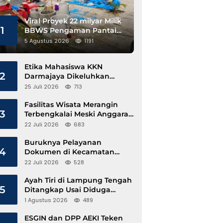
Viral Proyek 22 milyar Milik
1
BBWS Pengaman Pantai
Pesisir Barat Diduga
5 Agustus 2026
1191
Gunakan Besi Banci
Etika Mahasiswa KKN
2
Darmajaya Dikeluhkan
Kepala Pekon Sinar Jawa
25 Juli 2026
713
Fasilitas Wisata Merangin
3
Terbengkalai Meski Anggaran
Perawatan Terus Mengalir
22 Juli 2026
683
Buruknya Pelayanan
4
Dokumen di Kecamatan
Pangkalan Susu, Kinerja
22 Juli 2026
528
Disdukcapil Langkat Disorot
Ayah Tiri di Lampung Tengah
5
Ditangkap Usai Diduga
Hamili Anak di Bawah Umur
1 Agustus 2026
489
ESGIN dan DPP AEKI Teken