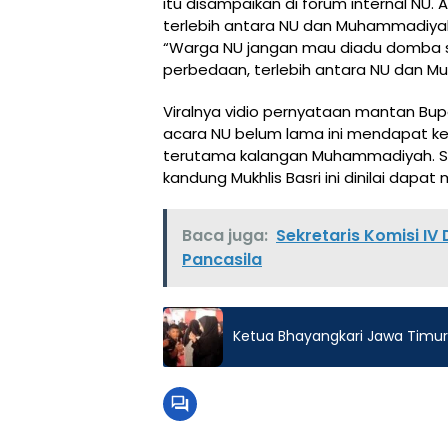
itu disampaikan di forum internal NU.
terlebih antara NU dan Muhammadiyah
“Warga NU jangan mau diadu domba s
perbedaan, terlebih antara NU dan M
Viralnya vidio pernyataan mantan Bup
acara NU belum lama ini mendapat ke
terutama kalangan Muhammadiyah. Seba
kandung Mukhlis Basri ini dinilai dap
Baca juga:
Sekretaris Komisi I
Pancasila
Ketua Bhayangkari Jawa Timu