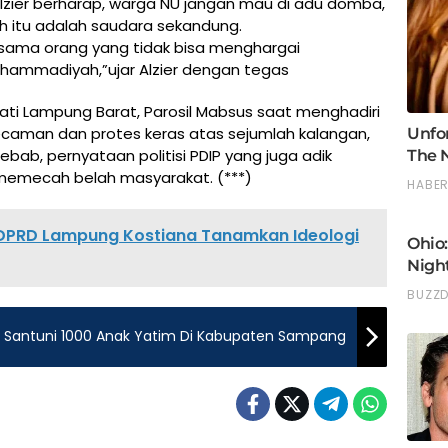
 Alzier berharap, warga NU jangan mau di adu domba,
 itu adalah saudara sekandung.
ama orang yang tidak bisa menghargai
uhammadiyah,”ujar Alzier dengan tegas
ati Lampung Barat, Parosil Mabsus saat menghadiri
caman dan protes keras atas sejumlah kalangan,
b, pernyataan politisi PDIP yang juga adik
at memecah belah masyarakat. (***)
V DPRD Lampung Kostiana Tanamkan Ideologi
r Santuni 1000 Anak Yatim Di Kabupaten Sampang