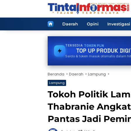
Langsung
ke
konten
Home
Daerah
Opini
Investigasi
TERSEDIA
TOKEN PLN
TOP UP PRODUK DIGI
Saldo & token masuk otomatis dalam hi
Beranda
Daerah
Lampung
Lampung
Tokoh Politik Lam
Thabranie Angkat 
Pantas Jadi Pemi