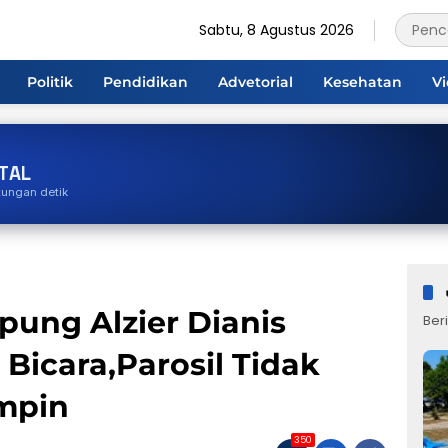
Sabtu, 8 Agustus 2026
Politik
Pendidikan
Advetorial
Kesehatan
V
TAL
tungan detik
pung Alzier Dianis
Beri
Bicara,Parosil Tidak
mpin
350