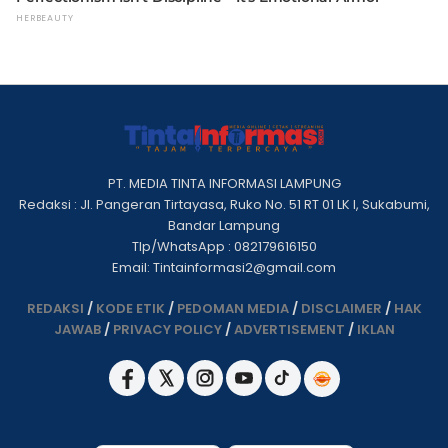
PT. MEDIA TINTA INFORMASI LAMPUNG
Redaksi : Jl. Pangeran Tirtayasa, Ruko No. 51 RT 01 LK I, Sukabumi,
Bandar Lampung
Tlp/WhatsApp : 082179616150
Email: Tintainformasi2@gmail.com
REDAKSI
/
KODE ETIK
/
PEDOMAN MEDIA
/
DISCLAIMER
/
HAK
JAWAB
/
PRIVACY POLICY
/
ADVERTISEMENT
/
IKLAN