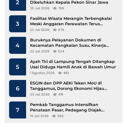
2
Dikeluhkan Kepala Pekon Sinar Jawa
25 Juli 2026
706
Fasilitas Wisata Merangin Terbengkalai
3
Meski Anggaran Perawatan Terus
Mengalir
22 Juli 2026
679
Buruknya Pelayanan Dokumen di
4
Kecamatan Pangkalan Susu, Kinerja
Disdukcapil Langkat Disorot
22 Juli 2026
524
Ayah Tiri di Lampung Tengah Ditangkap
5
Usai Diduga Hamili Anak di Bawah Umur
1 Agustus 2026
482
ESGIN dan DPP AEKI Teken MoU di
6
Tanggamus, Dorong Ekonomi Hijau
Berbasis Kopi dan Perdagangan Karbon
23 Juli 2026
418
Pemkab Tanggamus Intensifkan
7
Penataan Pasar, Pedagang Diajak
Tempati Pasar Modern Talang Padang
19 Juli 2026
362