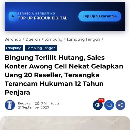
TERSEDIA
TOKEN PLN
Top Up Sekarang
TOP UP PRODUK DIGITAL
Beranda
Daerah
Lampung
Lampung Tengah
Lampung
Lampung Tengah
Bingung Terlilit Hutang, Sales
Konter Awong Cell Nekat Gelapkan
Uang 20 Reseller, Tersangka
Terancam Hukuman 12 Tahun
Penjara
179
Redaksi
3 Min Baca
21 September 2023