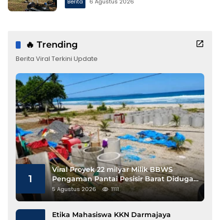
Berita
6 Agustus 2026
🔥 Trending
Berita Viral Terkini Update
Viral Proyek 22 milyar Milik BBWS
1
Pengaman Pantai Pesisir Barat Diduga
Gunakan Besi Banci
5 Agustus 2026
1111
Etika Mahasiswa KKN Darmajaya