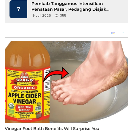
Pemkab Tanggamus Intensifkan
7
Penataan Pasar, Pedagang Diajak
Tempati Pasar Modern Talang Padang
19 Juli 2026
355