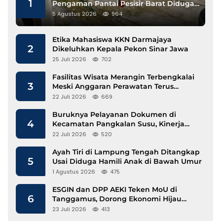
1
Pengaman Pantai Pesisir Barat Diduga
Gunakan Besi Banci
5 Agustus 2026
964
Etika Mahasiswa KKN Darmajaya
2
Dikeluhkan Kepala Pekon Sinar Jawa
25 Juli 2026
702
Fasilitas Wisata Merangin Terbengkalai
3
Meski Anggaran Perawatan Terus
Mengalir
22 Juli 2026
669
Buruknya Pelayanan Dokumen di
4
Kecamatan Pangkalan Susu, Kinerja
Disdukcapil Langkat Disorot
22 Juli 2026
520
Ayah Tiri di Lampung Tengah Ditangkap
5
Usai Diduga Hamili Anak di Bawah Umur
1 Agustus 2026
475
ESGIN dan DPP AEKI Teken MoU di
6
Tanggamus, Dorong Ekonomi Hijau
Berbasis Kopi dan Perdagangan Karbon
23 Juli 2026
413