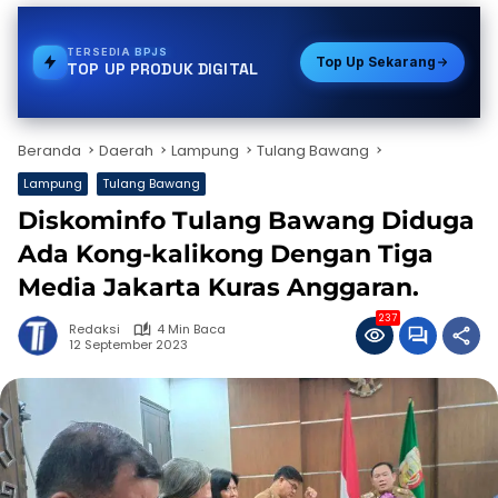
TERSEDIA
GAS
Top Up Sekarang
TOP UP PRODUK DIGITAL
Beranda
Daerah
Lampung
Tulang Bawang
Lampung
Tulang Bawang
Diskominfo Tulang Bawang Diduga
Ada Kong-kalikong Dengan Tiga
Media Jakarta Kuras Anggaran.
237
Redaksi
4 Min Baca
12 September 2023