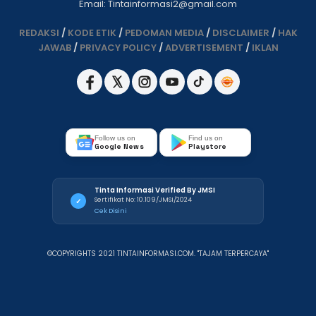
Email: Tintainformasi2@gmail.com
REDAKSI
/
KODE ETIK
/
PEDOMAN MEDIA
/
DISCLAIMER
/
HAK
JAWAB
/
PRIVACY POLICY
/
ADVERTISEMENT
/
IKLAN
Follow us on
Find us on
Google News
Playstore
Tinta Informasi Verified By JMSI
Sertifikat No: 10.109/JMSI/2024
✓
Cek Disini
©COPYRIGHTS 2021 TINTAINFORMASI.COM. "TAJAM TERPERCAYA"