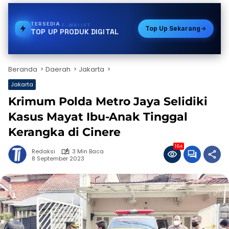
TERSEDIA
PDAM
Top Up Sekarang
TOP UP PRODUK DIGITAL
Beranda
Daerah
Jakarta
Jakarta
Krimum Polda Metro Jaya Selidiki
Kasus Mayat Ibu-Anak Tinggal
Kerangka di Cinere
164
Redaksi
3 Min Baca
8 September 2023