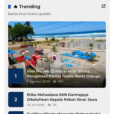
🔥 Trending
Berita Viral Terkini Update
Viral Proyek 22 milyar Milik BBWS
1
Pengaman Pantai Pesisir Barat Diduga
Gunakan Besi Banci
5 Agustus 2026
1192
Etika Mahasiswa KKN Darmajaya
2
Dikeluhkan Kepala Pekon Sinar Jawa
25 Juli 2026
713