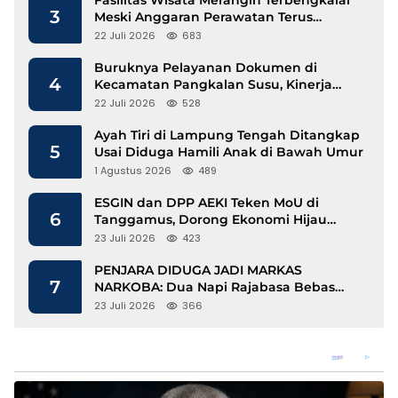
Fasilitas Wisata Merangin Terbengkalai
3
Meski Anggaran Perawatan Terus
Mengalir
22 Juli 2026
683
Buruknya Pelayanan Dokumen di
4
Kecamatan Pangkalan Susu, Kinerja
Disdukcapil Langkat Disorot
22 Juli 2026
528
Ayah Tiri di Lampung Tengah Ditangkap
5
Usai Diduga Hamili Anak di Bawah Umur
1 Agustus 2026
489
ESGIN dan DPP AEKI Teken MoU di
6
Tanggamus, Dorong Ekonomi Hijau
Berbasis Kopi dan Perdagangan Karbon
23 Juli 2026
423
PENJARA DIDUGA JADI MARKAS
7
NARKOBA: Dua Napi Rajabasa Bebas
Gunakan HP, Muncul Dugaan
23 Juli 2026
366
Keterlibatan Oknum Petugas