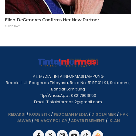
PT. MEDIA TINTA INFORMASI LAMPUNG
Redaksi : Jl. Pangeran Tirtayasa, Ruko No. 51 RT 01 LK I, Sukabumi,
Bandar Lampung
Tlp/WhatsApp : 082179616150
Email: Tintainformasi2@gmail.com
REDAKSI
/
KODE ETIK
/
PEDOMAN MEDIA
/
DISCLAIMER
/
HAK
JAWAB
/
PRIVACY POLICY
/
ADVERTISEMENT
/
IKLAN