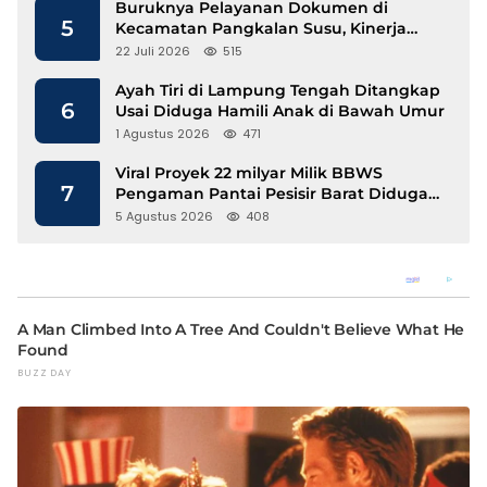
Buruknya Pelayanan Dokumen di
5
Kecamatan Pangkalan Susu, Kinerja
Disdukcapil Langkat Disorot
22 Juli 2026
515
Ayah Tiri di Lampung Tengah Ditangkap
6
Usai Diduga Hamili Anak di Bawah Umur
1 Agustus 2026
471
Viral Proyek 22 milyar Milik BBWS
7
Pengaman Pantai Pesisir Barat Diduga
Gunakan Besi Banci
5 Agustus 2026
408