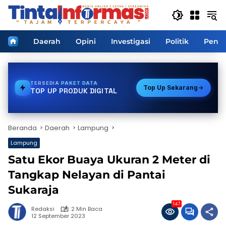
Langsung
ke
konten
Home
Daerah
Opini
Investigasi
Politik
Pendi
TERSEDIA
PDAM
Top Up Sekarang
TOP UP PRODUK DIGITAL
Beranda
Daerah
Lampung
Lampung
Satu Ekor Buaya Ukuran 2 Meter di
Tangkap Nelayan di Pantai
Sukaraja
147
Redaksi
2 Min Baca
12 September 2023