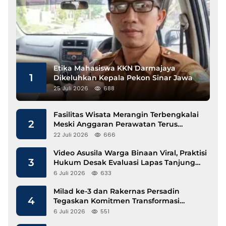
Etika Mahasiswa KKN Darmajaya
1
Dikeluhkan Kepala Pekon Sinar Jawa
25 Juli 2026
688
Fasilitas Wisata Merangin Terbengkalai
2
Meski Anggaran Perawatan Terus
Mengalir
22 Juli 2026
666
Video Asusila Warga Binaan Viral, Praktisi
3
Hukum Desak Evaluasi Lapas Tanjung
Raja
6 Juli 2026
633
Milad ke-3 dan Rakernas Persadin
4
Tegaskan Komitmen Transformasi
Advokat Profesional di Era Digital
6 Juli 2026
551