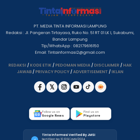
PT. MEDIA TINTA INFORMASI LAMPUNG
Redaksi : Jl. Pangeran Tirtayasa, Ruko No. 51 RT 01 LK I, Sukabumi,
Bandar Lampung
Tlp/WhatsApp : 082179616150
Email: Tintainformasi2@gmail.com
REDAKSI
/
KODE ETIK
/
PEDOMAN MEDIA
/
DISCLAIMER
/
HAK
JAWAB
/
PRIVACY POLICY
/
ADVERTISEMENT
/
IKLAN
Follow us on
Find us on
Google News
Playstore
Tinta Informasi Verified By JMSI
Sertifikat No: 10.109/JMSI/2024
✓