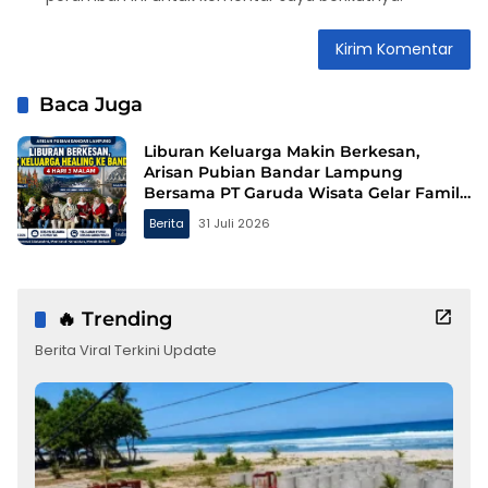
Baca Juga
Liburan Keluarga Makin Berkesan,
Arisan Pubian Bandar Lampung
Bersama PT Garuda Wisata Gelar Family
Gathering ke Bandung
Berita
31 Juli 2026
🔥 Trending
Berita Viral Terkini Update