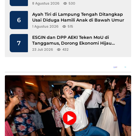
Lecehkan Siswi
8 Agustus 2026
530
Ayah Tiri di Lampung Tengah Ditangkap
6
Usai Diduga Hamili Anak di Bawah Umur
1 Agustus 2026
515
ESGIN dan DPP AEKI Teken MoU di
7
Tanggamus, Dorong Ekonomi Hijau
Berbasis Kopi dan Perdagangan Karbon
23 Juli 2026
432