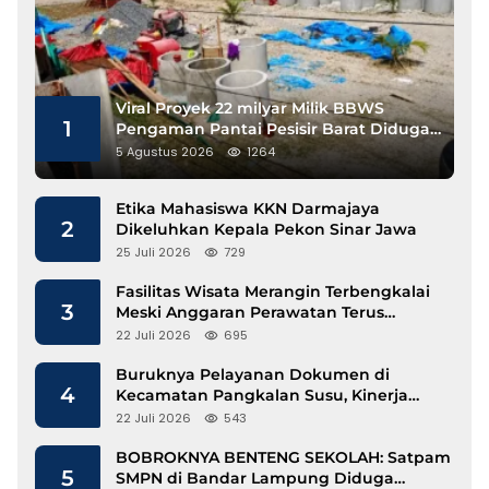
Viral Proyek 22 milyar Milik BBWS
1
Pengaman Pantai Pesisir Barat Diduga
Gunakan Besi Banci
5 Agustus 2026
1264
Etika Mahasiswa KKN Darmajaya
2
Dikeluhkan Kepala Pekon Sinar Jawa
25 Juli 2026
729
Fasilitas Wisata Merangin Terbengkalai
3
Meski Anggaran Perawatan Terus
Mengalir
22 Juli 2026
695
Buruknya Pelayanan Dokumen di
4
Kecamatan Pangkalan Susu, Kinerja
Disdukcapil Langkat Disorot
22 Juli 2026
543
BOBROKNYA BENTENG SEKOLAH: Satpam
5
SMPN di Bandar Lampung Diduga