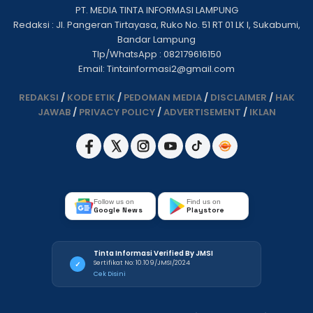
PT. MEDIA TINTA INFORMASI LAMPUNG
Redaksi : Jl. Pangeran Tirtayasa, Ruko No. 51 RT 01 LK I, Sukabumi,
Bandar Lampung
Tlp/WhatsApp : 082179616150
Email: Tintainformasi2@gmail.com
REDAKSI
/
KODE ETIK
/
PEDOMAN MEDIA
/
DISCLAIMER
/
HAK
JAWAB
/
PRIVACY POLICY
/
ADVERTISEMENT
/
IKLAN
Follow us on
Find us on
Google News
Playstore
Tinta Informasi Verified By JMSI
Sertifikat No: 10.109/JMSI/2024
✓
Cek Disini