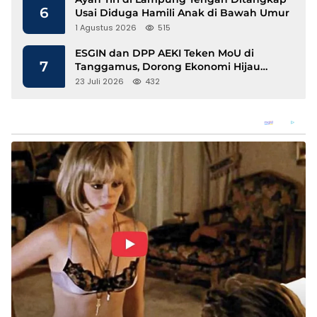
6
Usai Diduga Hamili Anak di Bawah Umur
1 Agustus 2026
515
ESGIN dan DPP AEKI Teken MoU di
7
Tanggamus, Dorong Ekonomi Hijau
Berbasis Kopi dan Perdagangan Karbon
23 Juli 2026
432