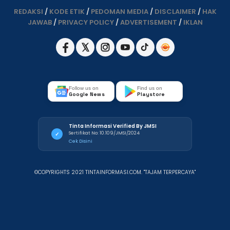
REDAKSI
/
KODE ETIK
/
PEDOMAN MEDIA
/
DISCLAIMER
/
HAK
JAWAB
/
PRIVACY POLICY
/
ADVERTISEMENT
/
IKLAN
Follow us on
Find us on
Google News
Playstore
Tinta Informasi Verified By JMSI
Sertifikat No: 10.109/JMSI/2024
✓
Cek Disini
©COPYRIGHTS 2021 TINTAINFORMASI.COM. "TAJAM TERPERCAYA"