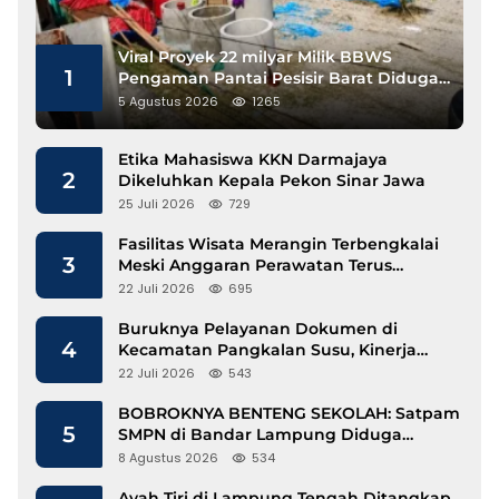
Viral Proyek 22 milyar Milik BBWS
1
Pengaman Pantai Pesisir Barat Diduga
Gunakan Besi Banci
5 Agustus 2026
1265
Etika Mahasiswa KKN Darmajaya
2
Dikeluhkan Kepala Pekon Sinar Jawa
25 Juli 2026
729
Fasilitas Wisata Merangin Terbengkalai
3
Meski Anggaran Perawatan Terus
Mengalir
22 Juli 2026
695
Buruknya Pelayanan Dokumen di
4
Kecamatan Pangkalan Susu, Kinerja
Disdukcapil Langkat Disorot
22 Juli 2026
543
BOBROKNYA BENTENG SEKOLAH: Satpam
5
SMPN di Bandar Lampung Diduga
Lecehkan Siswi
8 Agustus 2026
534
Ayah Tiri di Lampung Tengah Ditangkap