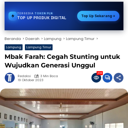
TERSEDIA
PDAM
Top Up Sekarang
TOP UP PRODUK DIGITAL
Beranda
Daerah
Lampung
Lampung Timur
Lampung
Lampung Timur
Mbak Farah: Cegah Stunting untuk
Wujudkan Generasi Unggul
208
Redaksi
3 Min Baca
19 Oktober 2023