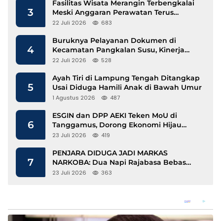
Fasilitas Wisata Merangin Terbengkalai
3
Meski Anggaran Perawatan Terus
Mengalir
22 Juli 2026
683
Buruknya Pelayanan Dokumen di
4
Kecamatan Pangkalan Susu, Kinerja
Disdukcapil Langkat Disorot
22 Juli 2026
528
Ayah Tiri di Lampung Tengah Ditangkap
5
Usai Diduga Hamili Anak di Bawah Umur
1 Agustus 2026
487
ESGIN dan DPP AEKI Teken MoU di
6
Tanggamus, Dorong Ekonomi Hijau
Berbasis Kopi dan Perdagangan Karbon
23 Juli 2026
419
PENJARA DIDUGA JADI MARKAS
7
NARKOBA: Dua Napi Rajabasa Bebas
Gunakan HP, Muncul Dugaan
23 Juli 2026
363
Keterlibatan Oknum Petugas