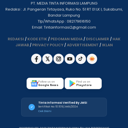
PT. MEDIA TINTA INFORMASI LAMPUNG
Redaksi : Jl. Pangeran Tirtayasa, Ruko No. 51 RT 01 LK I, Sukabumi,
Bandar Lampung
Tlp/WhatsApp : 082179616150
Email: Tintainformasi2@gmail.com
REDAKSI
/
KODE ETIK
/
PEDOMAN MEDIA
/
DISCLAIMER
/
HAK
JAWAB
/
PRIVACY POLICY
/
ADVERTISEMENT
/
IKLAN
Follow us on
Find us on
Google News
Playstore
Tinta Informasi Verified By JMSI
Sertifikat No: 10.109/JMSI/2024
✓
Cek Disini