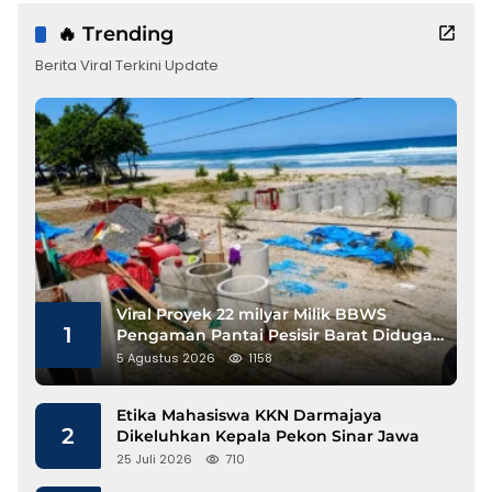
🔥 Trending
Berita Viral Terkini Update
Viral Proyek 22 milyar Milik BBWS
1
Pengaman Pantai Pesisir Barat Diduga
Gunakan Besi Banci
5 Agustus 2026
1158
Etika Mahasiswa KKN Darmajaya
2
Dikeluhkan Kepala Pekon Sinar Jawa
25 Juli 2026
710