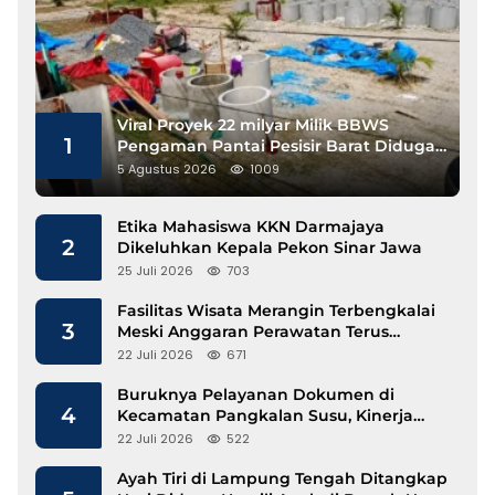
Viral Proyek 22 milyar Milik BBWS
1
Pengaman Pantai Pesisir Barat Diduga
Gunakan Besi Banci
5 Agustus 2026
1009
Etika Mahasiswa KKN Darmajaya
2
Dikeluhkan Kepala Pekon Sinar Jawa
25 Juli 2026
703
Fasilitas Wisata Merangin Terbengkalai
3
Meski Anggaran Perawatan Terus
Mengalir
22 Juli 2026
671
Buruknya Pelayanan Dokumen di
4
Kecamatan Pangkalan Susu, Kinerja
Disdukcapil Langkat Disorot
22 Juli 2026
522
Ayah Tiri di Lampung Tengah Ditangkap