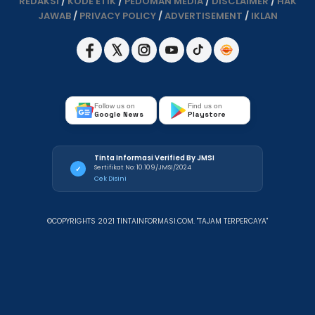
REDAKSI
/
KODE ETIK
/
PEDOMAN MEDIA
/
DISCLAIMER
/
HAK
JAWAB
/
PRIVACY POLICY
/
ADVERTISEMENT
/
IKLAN
Follow us on
Find us on
Google News
Playstore
Tinta Informasi Verified By JMSI
Sertifikat No: 10.109/JMSI/2024
✓
Cek Disini
©COPYRIGHTS 2021 TINTAINFORMASI.COM. "TAJAM TERPERCAYA"