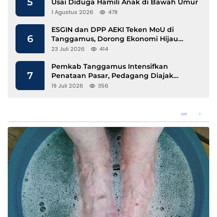
5
Usai Diduga Hamili Anak di Bawah Umur
1 Agustus 2026
478
ESGIN dan DPP AEKI Teken MoU di
6
Tanggamus, Dorong Ekonomi Hijau
Berbasis Kopi dan Perdagangan Karbon
23 Juli 2026
414
Pemkab Tanggamus Intensifkan
7
Penataan Pasar, Pedagang Diajak
Tempati Pasar Modern Talang Padang
19 Juli 2026
356