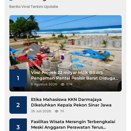
Berita Viral Terkini Update
Viral Proyek 22 milyar Milik BBWS
1
Pengaman Pantai Pesisir Barat Diduga
Gunakan Besi Banci
5 Agustus 2026
1174
Etika Mahasiswa KKN Darmajaya
2
Dikeluhkan Kepala Pekon Sinar Jawa
25 Juli 2026
711
Fasilitas Wisata Merangin Terbengkalai
3
Meski Anggaran Perawatan Terus