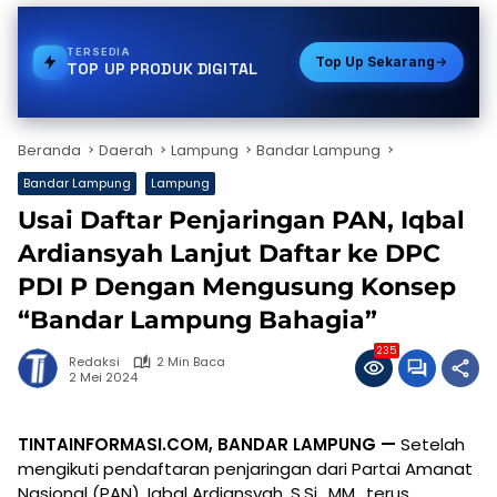
TERSEDIA
STREAMING
Top Up Sekarang
TOP UP PRODUK DIGITAL
Beranda
Daerah
Lampung
Bandar Lampung
Bandar Lampung
Lampung
Usai Daftar Penjaringan PAN, Iqbal
Ardiansyah Lanjut Daftar ke DPC
PDI P Dengan Mengusung Konsep
“Bandar Lampung Bahagia”
235
Redaksi
2 Min Baca
2 Mei 2024
TINTAINFORMASI.COM, BANDAR LAMPUNG —
Setelah
mengikuti pendaftaran penjaringan dari Partai Amanat
Nasional (PAN), Iqbal Ardiansyah, S.Si., MM., terus