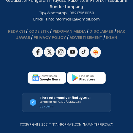
Redaksi : Jl. Pangeran Tirtayasa, Ruko No. 51 RT 01 LK I, Sukabumi,
Bandar Lampung
Tlp/WhatsApp : 082179616150
Email: Tintainformasi2@gmail.com
REDAKSI
/
KODE ETIK
/
PEDOMAN MEDIA
/
DISCLAIMER
/
HAK
JAWAB
/
PRIVACY POLICY
/
ADVERTISEMENT
/
IKLAN
Follow us on
Find us on
Google News
Playstore
Tinta Informasi Verified By JMSI
Sertifikat No: 10.109/JMSI/2024
✓
Cek Disini
©COPYRIGHTS 2021 TINTAINFORMASI.COM. "TAJAM TERPERCAYA"