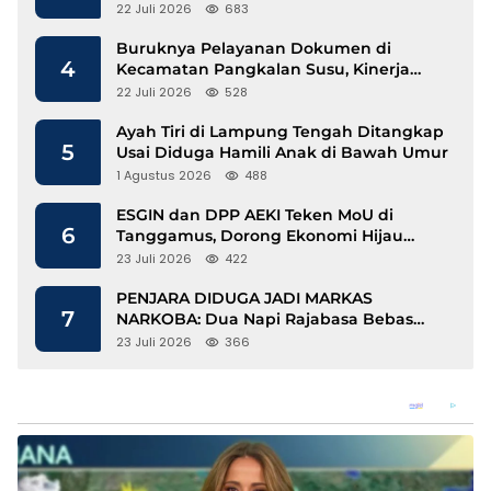
Mengalir
22 Juli 2026
683
Buruknya Pelayanan Dokumen di
4
Kecamatan Pangkalan Susu, Kinerja
Disdukcapil Langkat Disorot
22 Juli 2026
528
Ayah Tiri di Lampung Tengah Ditangkap
5
Usai Diduga Hamili Anak di Bawah Umur
1 Agustus 2026
488
ESGIN dan DPP AEKI Teken MoU di
6
Tanggamus, Dorong Ekonomi Hijau
Berbasis Kopi dan Perdagangan Karbon
23 Juli 2026
422
PENJARA DIDUGA JADI MARKAS
7
NARKOBA: Dua Napi Rajabasa Bebas
Gunakan HP, Muncul Dugaan
23 Juli 2026
366
Keterlibatan Oknum Petugas