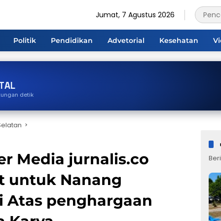
Jumat, 7 Agustus 2026
Politik
Pendidikan
Advetorial
Kesehatan
V
TAL
tungan detik
elatan
r Media jurnalis.co
Beri
t untuk Nanang
ri Atas penghargaan