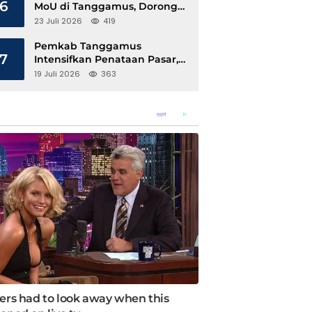
6
MoU di Tanggamus, Dorong
Ekonomi Hijau Berbasis Kopi
23 Juli 2026
419
dan Perdagangan Karbon
Pemkab Tanggamus
7
Intensifkan Penataan Pasar,
Pedagang Diajak Tempati
19 Juli 2026
363
Pasar Modern Talang Padang