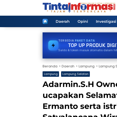
Langsung
ke
konten
Home
Daerah
Opini
Investigasi
TERSEDIA
BPJS
TOP UP PRODUK DIGI
Saldo & token masuk otomatis dalam hi
Beranda
Daerah
Lampung
Lampung S
Lampung
Lampung Selatan
Adarmin.S.H Owne
ucapakan Selama
Ermanto serta ist