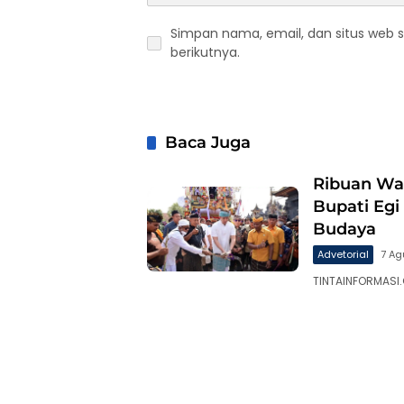
Simpan nama, email, dan situs web 
berikutnya.
Baca Juga
Ribuan War
Bupati Eg
Budaya
Advetorial
7 Ag
TINTAINFORMASI