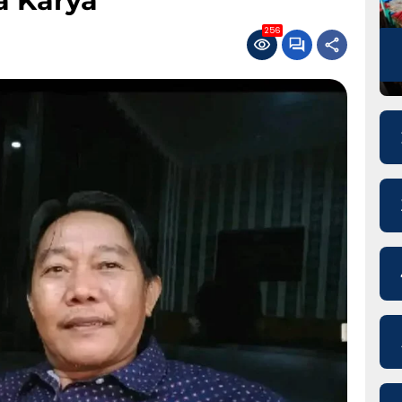
a Karya
256