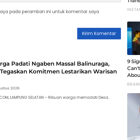
saya pada peramban ini untuk komentar saya
ga Padati Ngaben Massal Balinuraga,
i Tegaskan Komitmen Lestarikan Warisan
ustus 2026
.COM, LAMPUNG SELATAN – Ribuan warga memadati Desa…