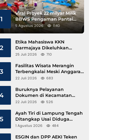
Viral Proyek 22 milyar Milik
1
BBWS Pengaman Pantai
Pesisir Barat Diduga
5 Agustus 2026
1140
Gunakan Besi Banci
Etika Mahasiswa KKN
2
Darmajaya Dikeluhkan
Kepala Pekon Sinar Jawa
25 Juli 2026
710
Fasilitas Wisata Merangin
3
Terbengkalai Meski Anggaran
Perawatan Terus Mengalir
22 Juli 2026
683
Buruknya Pelayanan
4
Dokumen di Kecamatan
Pangkalan Susu, Kinerja
22 Juli 2026
526
Disdukcapil Langkat Disorot
Ayah Tiri di Lampung Tengah
5
Ditangkap Usai Diduga
Hamili Anak di Bawah Umur
1 Agustus 2026
484
ESGIN dan DPP AEKI Teken