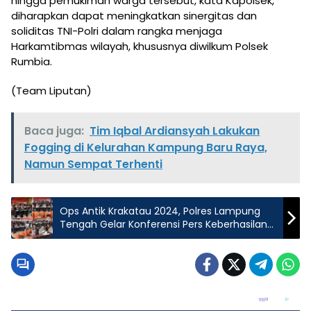
hingga pemukiman warga tersebut, kata Kapolsek,
diharapkan dapat meningkatkan sinergitas dan
soliditas TNI-Polri dalam rangka menjaga
Harkamtibmas wilayah, khususnya diwilkum Polsek
Rumbia.
(Team Liputan)
Baca juga:
Tim Iqbal Ardiansyah Lakukan
Fogging di Kelurahan Kampung Baru Raya,
Namun Sempat Terhenti
Ops Antik Krakatau 2024, Polres Lampung
Tengah Gelar Konferensi Pers Keberhasilan
Ungkap Kasus Narkoba