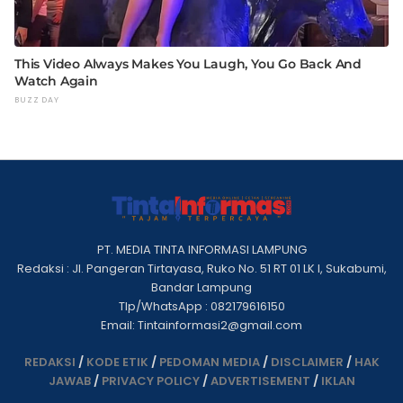
PT. MEDIA TINTA INFORMASI LAMPUNG
Redaksi : Jl. Pangeran Tirtayasa, Ruko No. 51 RT 01 LK I, Sukabumi,
Bandar Lampung
Tlp/WhatsApp : 082179616150
Email: Tintainformasi2@gmail.com
REDAKSI
/
KODE ETIK
/
PEDOMAN MEDIA
/
DISCLAIMER
/
HAK
JAWAB
/
PRIVACY POLICY
/
ADVERTISEMENT
/
IKLAN