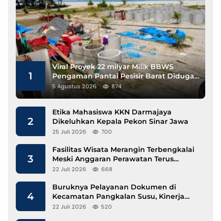
Viral Proyek 22 milyar Milik BBWS
1
Pengaman Pantai Pesisir Barat Diduga
Gunakan Besi Banci
5 Agustus 2026
874
Etika Mahasiswa KKN Darmajaya
2
Dikeluhkan Kepala Pekon Sinar Jawa
25 Juli 2026
700
Fasilitas Wisata Merangin Terbengkalai
3
Meski Anggaran Perawatan Terus
Mengalir
22 Juli 2026
668
Buruknya Pelayanan Dokumen di
4
Kecamatan Pangkalan Susu, Kinerja
Disdukcapil Langkat Disorot
22 Juli 2026
520