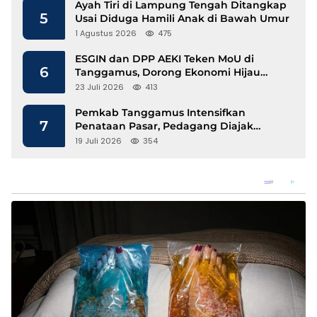
Ayah Tiri di Lampung Tengah Ditangkap
5
Usai Diduga Hamili Anak di Bawah Umur
1 Agustus 2026
475
ESGIN dan DPP AEKI Teken MoU di
6
Tanggamus, Dorong Ekonomi Hijau
Berbasis Kopi dan Perdagangan Karbon
23 Juli 2026
413
Pemkab Tanggamus Intensifkan
7
Penataan Pasar, Pedagang Diajak
Tempati Pasar Modern Talang Padang
19 Juli 2026
354