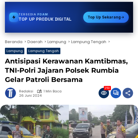
TERSEDIA
PAKET DATA
Top Up Sekarang
TOP UP PRODUK DIGITAL
Beranda
Daerah
Lampung
Lampung Tengah
Lampung
Lampung Tengah
Antisipasi Kerawanan Kamtibmas,
TNI-Polri Jajaran Polsek Rumbia
Gelar Patroli Bersama
250
Redaksi
1 Min Baca
26 Juni 2024