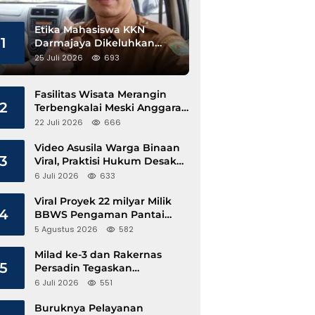
Etika Mahasiswa KKN
1
Darmajaya Dikeluhkan
Kepala Pekon Sinar Jawa
25 Juli 2026
693
Fasilitas Wisata Merangin
2
Terbengkalai Meski Anggaran
Perawatan Terus Mengalir
22 Juli 2026
666
Video Asusila Warga Binaan
3
Viral, Praktisi Hukum Desak
Evaluasi Lapas Tanjung Raja
6 Juli 2026
633
Viral Proyek 22 milyar Milik
4
BBWS Pengaman Pantai
Pesisir Barat Diduga
5 Agustus 2026
582
Gunakan Besi Banci
Milad ke-3 dan Rakernas
5
Persadin Tegaskan
Komitmen Transformasi
6 Juli 2026
551
Advokat Profesional di Era
Digital
Buruknya Pelayanan