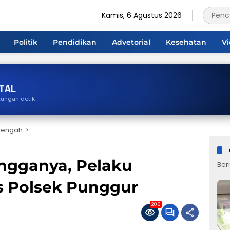
Kamis, 6 Agustus 2026
Politik
Pendidikan
Advetorial
Kesehatan
V
TAL
tungan detik
Tengah
angganya, Pelaku
Beri
us Polsek Punggur
206