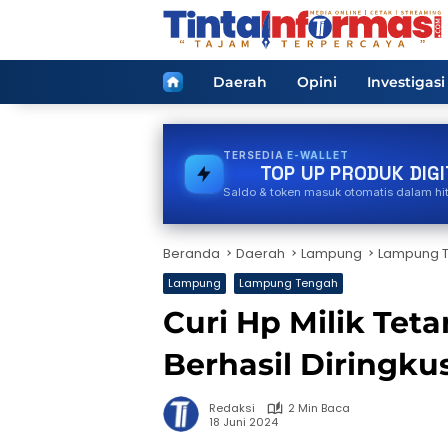
Langsung
ke
konten
Home
Daerah
Opini
Investigasi
TERSEDIA
TOKEN PLN
TOP UP PRODUK DIGI
Saldo & token masuk otomatis dalam hi
Beranda
Daerah
Lampung
Lampung 
Lampung
Lampung Tengah
Curi Hp Milik Tet
Berhasil Diringk
Redaksi
2 Min Baca
18 Juni 2024