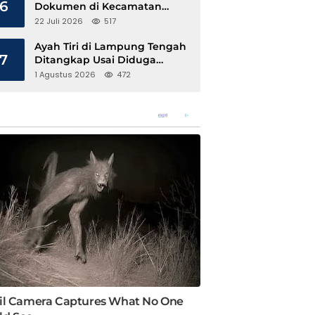
6
Dokumen di Kecamatan
Pangkalan Susu, Kinerja
22 Juli 2026
517
Disdukcapil Langkat Disorot
Ayah Tiri di Lampung Tengah
7
Ditangkap Usai Diduga
Hamili Anak di Bawah Umur
1 Agustus 2026
472