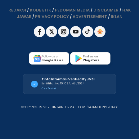
REDAKSI
/
KODE ETIK
/
PEDOMAN MEDIA
/
DISCLAIMER
/
HAK
JAWAB
/
PRIVACY POLICY
/
ADVERTISEMENT
/
IKLAN
Follow us on
Find us on
Google News
Playstore
Tinta Informasi Verified By JMSI
Sertifikat No: 10.109/JMSI/2024
✓
Cek Disini
©COPYRIGHTS 2021 TINTAINFORMASI.COM. "TAJAM TERPERCAYA"