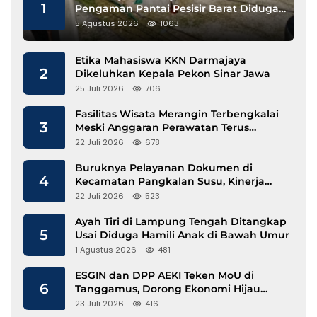
1
Pengaman Pantai Pesisir Barat Diduga
Gunakan Besi Banci
5 Agustus 2026
1063
Etika Mahasiswa KKN Darmajaya
2
Dikeluhkan Kepala Pekon Sinar Jawa
25 Juli 2026
706
Fasilitas Wisata Merangin Terbengkalai
3
Meski Anggaran Perawatan Terus
Mengalir
22 Juli 2026
678
Buruknya Pelayanan Dokumen di
4
Kecamatan Pangkalan Susu, Kinerja
Disdukcapil Langkat Disorot
22 Juli 2026
523
Ayah Tiri di Lampung Tengah Ditangkap
5
Usai Diduga Hamili Anak di Bawah Umur
1 Agustus 2026
481
ESGIN dan DPP AEKI Teken MoU di
6
Tanggamus, Dorong Ekonomi Hijau
Berbasis Kopi dan Perdagangan Karbon
23 Juli 2026
416