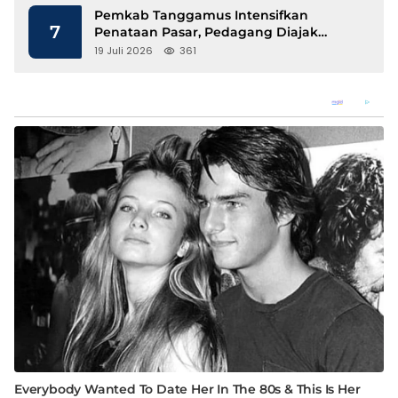
Pemkab Tanggamus Intensifkan
7
Penataan Pasar, Pedagang Diajak
Tempati Pasar Modern Talang Padang
19 Juli 2026
361