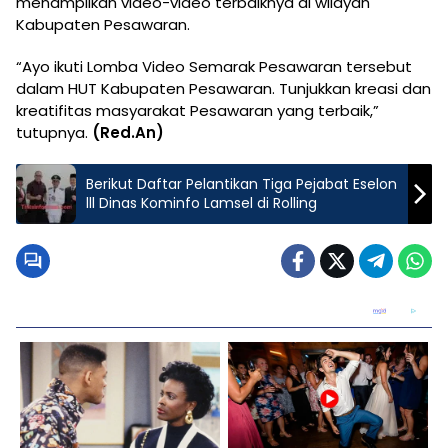
menampilkan video-video terbaiknya di wilayah
Kabupaten Pesawaran.
“Ayo ikuti Lomba Video Semarak Pesawaran tersebut
dalam HUT Kabupaten Pesawaran. Tunjukkan kreasi dan
kreatifitas masyarakat Pesawaran yang terbaik,”
tutupnya.
(Red.An)
Berikut Daftar Pelantikan Tiga Pejabat Eselon
lll Dinas Kominfo Lamsel di Rolling