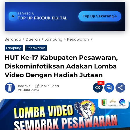
TERSEDIA
VOUCHER GAME
Top Up Sekarang
TOP UP PRODUK DIGITAL
Beranda
Daerah
Lampung
Pesawaran
Lampung
Pesawaran
HUT Ke-17 Kabupaten Pesawaran,
Diskominfotiksan Adakan Lomba
Video Dengan Hadiah Jutaan
353
Redaksi
2 Min Baca
26 Juni 2024