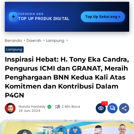
TERSEDIA
BPJS
Top Up Sekarang
TOP UP PRODUK DIGITAL
Beranda
Daerah
Lampung
Lampung
Inspirasi Hebat: H. Tony Eka Candra,
Pengurus ICMI dan GRANAT, Meraih
Penghargaan BNN Kedua Kali Atas
Komitmen dan Kontribusi Dalam
P4GN
272
Nanda Hastedy
2 Min Baca
28 Juni 2024