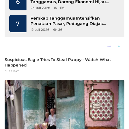
6
Tanggamus, Dorong Ekonomi Hijau
Berbasis Kopi dan Perdagangan Karbon
23 Juli 2026
416
Pemkab Tanggamus Intensifkan
7
Penataan Pasar, Pedagang Diajak
Tempati Pasar Modern Talang Padang
19 Juli 2026
361