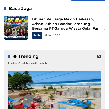
Baca Juga
Liburan Keluarga Makin Berkesan,
Arisan Pubian Bandar Lampung
Bersama PT Garuda Wisata Gelar Family
Gathering ke Bandung
Berita
31 Juli 2026
🔥 Trending
Berita Viral Terkini Update