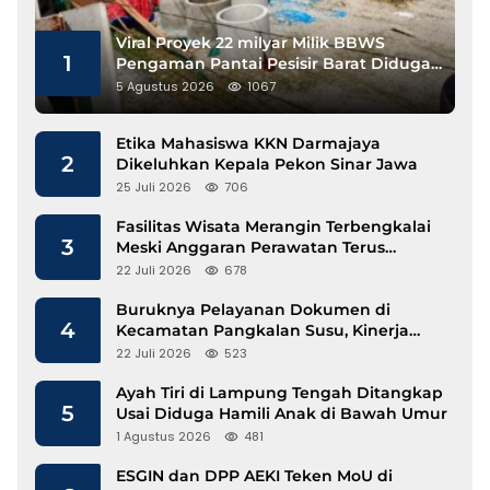
Viral Proyek 22 milyar Milik BBWS
1
Pengaman Pantai Pesisir Barat Diduga
Gunakan Besi Banci
5 Agustus 2026
1067
Etika Mahasiswa KKN Darmajaya
2
Dikeluhkan Kepala Pekon Sinar Jawa
25 Juli 2026
706
Fasilitas Wisata Merangin Terbengkalai
3
Meski Anggaran Perawatan Terus
Mengalir
22 Juli 2026
678
Buruknya Pelayanan Dokumen di
4
Kecamatan Pangkalan Susu, Kinerja
Disdukcapil Langkat Disorot
22 Juli 2026
523
Ayah Tiri di Lampung Tengah Ditangkap
5
Usai Diduga Hamili Anak di Bawah Umur
1 Agustus 2026
481
ESGIN dan DPP AEKI Teken MoU di