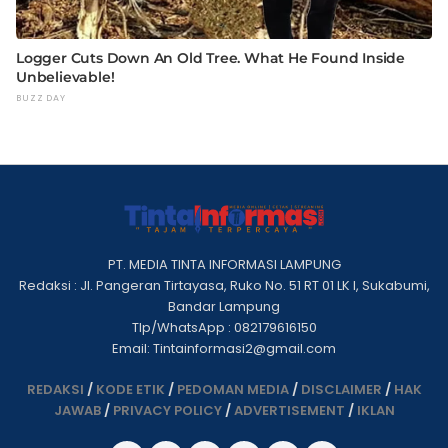
PT. MEDIA TINTA INFORMASI LAMPUNG
Redaksi : Jl. Pangeran Tirtayasa, Ruko No. 51 RT 01 LK I, Sukabumi,
Bandar Lampung
Tlp/WhatsApp : 082179616150
Email: Tintainformasi2@gmail.com
REDAKSI
/
KODE ETIK
/
PEDOMAN MEDIA
/
DISCLAIMER
/
HAK
JAWAB
/
PRIVACY POLICY
/
ADVERTISEMENT
/
IKLAN